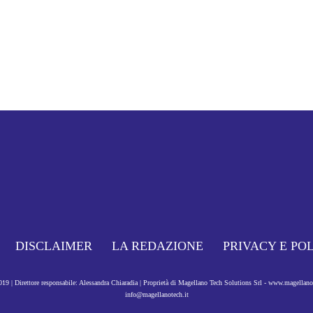
DISCLAIMER
LA REDAZIONE
PRIVACY E PO
9 | Direttore responsabile: Alessandra Chiaradia | Proprietà di Magellano Tech Solutions Srl - www.magellan
info@magellanotech.it