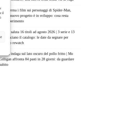
e
Sony ferma i film sui personaggi di Spider-Man,
e il
nessun nuovo progetto è in sviluppo: cosa resta
ò
dell’esperimento
Netflix saluta 16 titoli ad agosto 2026 | 3 serie e 13
ze
film lasciano il catalogo: le date da segnare per
l’ultimo rewatch
Netflix indaga sul lato oscuro del pollo fritto | Mo
Gilligan affronta 84 pasti in 28 giorni: da guardare
subito