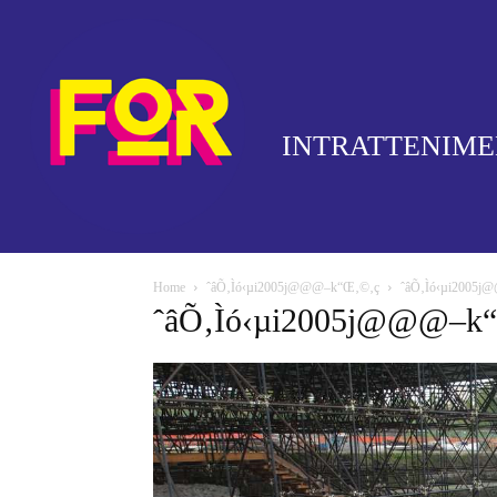
INTRATTENIM
Home
ˆâÕ‚Ìó‹µi2005j@@@–k“Œ‚©‚ç
ˆâÕ‚Ìó‹µi2005
ˆâÕ‚Ìó‹µi2005j@@@–