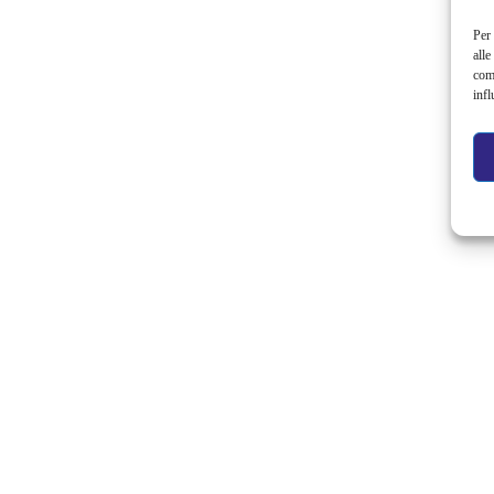
Per 
alle
com
infl