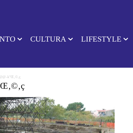
ENTO
CULTURA
LIFESTYLE
j@@@–k“Œ‚©‚ç
k“Œ‚©‚ç