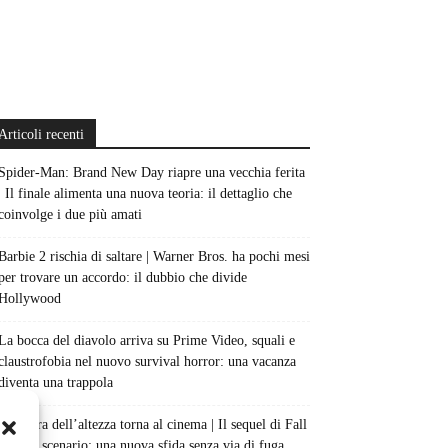
Articoli recenti
Spider-Man: Brand New Day riapre una vecchia ferita
| Il finale alimenta una nuova teoria: il dettaglio che
coinvolge i due più amati
Barbie 2 rischia di saltare | Warner Bros. ha pochi mesi
per trovare un accordo: il dubbio che divide
Hollywood
La bocca del diavolo arriva su Prime Video, squali e
claustrofobia nel nuovo survival horror: una vacanza
diventa una trappola
La paura dell’altezza torna al cinema | Il sequel di Fall
cambia scenario: una nuova sfida senza via di fuga