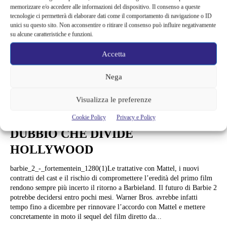
memorizzare e/o accedere alle informazioni del dispositivo. Il consenso a queste
tecnologie ci permetterà di elaborare dati come il comportamento di navigazione o ID
unici su questo sito. Non acconsentire o ritirare il consenso può influire negativamente
su alcune caratteristiche e funzioni.
Accetta
Attualità
Nega
BARBIE 2 RISCHIA DI SALTARE |
Visualizza le preferenze
WARNER BROS. HA POCHI MESI
PER TROVARE UN ACCORDO: IL
Cookie Policy
Privacy e Policy
DUBBIO CHE DIVIDE
HOLLYWOOD
barbie_2_-_fortementein_1280(1)Le trattative con Mattel, i nuovi
contratti del cast e il rischio di compromettere l’eredità del primo film
rendono sempre più incerto il ritorno a Barbieland. Il futuro di Barbie 2
potrebbe decidersi entro pochi mesi. Warner Bros. avrebbe infatti
tempo fino a dicembre per rinnovare l’accordo con Mattel e mettere
concretamente in moto il sequel del film diretto da...