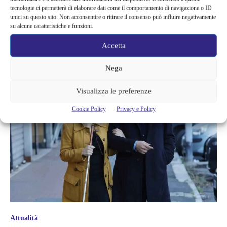
tecnologie ci permetterà di elaborare dati come il comportamento di navigazione o ID
AMBULANZA: LE PRIME
unici su questo sito. Non acconsentire o ritirare il consenso può influire negativamente
INFORMAZIONI DALL’OSPEDALE |
su alcune caratteristiche e funzioni.
CRESCE LA PAURA
Accetta
Nega
Visualizza le preferenze
Cookie Policy
Privacy e Policy
Attualità