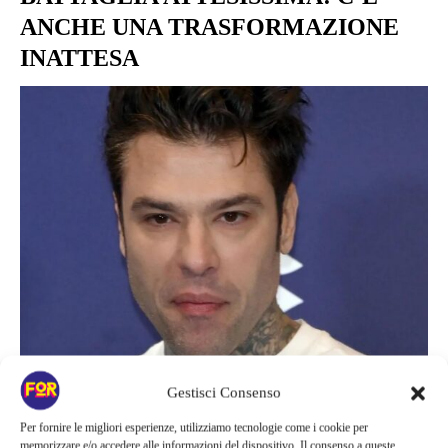
ANCHE UNA TRASFORMAZIONE
INATTESA
Gestisci Consenso
News
Per fornire le migliori esperienze, utilizziamo tecnologie come i cookie per
FEDEZ, CORSA IN OSPEDALE IN
memorizzare e/o accedere alle informazioni del dispositivo. Il consenso a queste