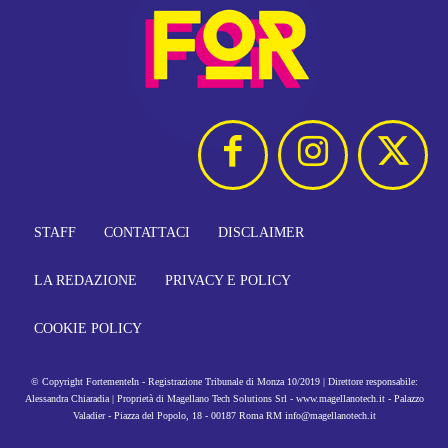
STAFF
CONTATTACI
DISCLAIMER
LA REDAZIONE
PRIVACY E POLICY
COOKIE POLICY
© Copyright FortementeIn - Registrazione Tribunale di Monza 10/2019 | Direttore responsabile:
Alessandra Chiaradia | Proprietà di Magellano Tech Solutions Srl - www.magellanotech.it - Palazzo
Valadier - Piazza del Popolo, 18 - 00187 Roma RM info@magellanotech.it