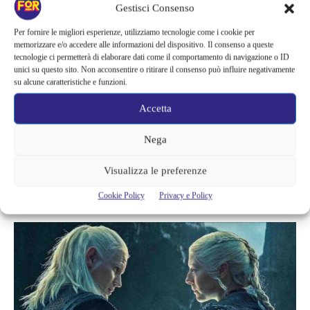
Gestisci Consenso
Per fornire le migliori esperienze, utilizziamo tecnologie come i cookie per
memorizzare e/o accedere alle informazioni del dispositivo. Il consenso a queste
tecnologie ci permetterà di elaborare dati come il comportamento di navigazione o ID
unici su questo sito. Non acconsentire o ritirare il consenso può influire negativamente
su alcune caratteristiche e funzioni.
Attualità
Accetta
LA CASA – IL ROGO DEL MALE
SCONVOLGE I FAN | C’È UN
Nega
MOMENTO CHE RENDE QUESTO
Visualizza le preferenze
HORROR DIVERSO DA TUTTI GLI
Cookie Policy
Privacy e Policy
ALTRI