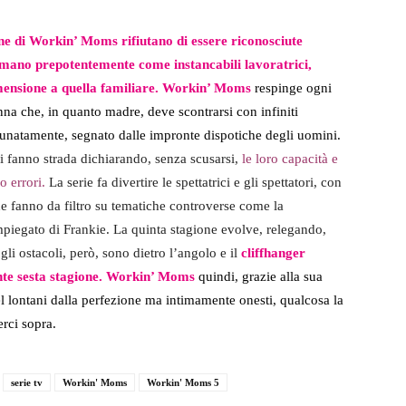
ne di Workin’ Moms rifiutano di essere riconosciute
mano prepotentemente come instancabili lavoratrici,
mensione a quella familiare.
Workin’ Moms
respinge ogni
na che, in quanto madre, deve scontrarsi con infiniti
rtunatamente, segnato dalle impronte dispotiche degli uomini.
i fanno strada dichiarando, senza scusarsi,
le loro ca
pacità e
 errori.
La serie fa divertire le spettatrici e gli spettatori, con
che fanno da filtro su tematiche controverse come la
piegato di Frankie. La quinta stagione evolve, relegando,
gli ostacoli, però, sono dietro l’angolo e il
cliffhanger
te sesta stagione.
Workin’ Moms
quindi, grazie alla sua
el lontani dalla perfezione ma intimamente onesti, qualcosa la
erci sopra.
serie tv
Workin' Moms
Workin' Moms 5