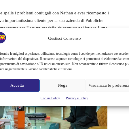
le spalle i problemi coniugali con Nathan e aver ricomposto i
va importantissima cliente per la sua azienda di Pubbliche
 rappresenta per Kate un modello da seguire: nel lavoro è uno
si interessa in alcun modo all’amore. Per tutta la stagione
il
Gestisci Consenso
deri dell’imprenditrice
che la sprona ad oltrepassare sempre
 con le sue più care amiche.
fornire le migliori esperienze, utilizziamo tecnologie come i cookie per memorizzare e/o acceder
 informazioni del dispositivo. Il consenso a queste tecnologie ci permetterà di elaborare dati com
portamento di navigazione o ID unici su questo sito. Non acconsentire o ritirare il consenso pu
uire negativamente su alcune caratteristiche e funzioni.
Accetta
Nega
Visualizza le preferen
Cookie Policy
Privacy e Policy