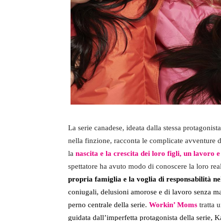
La serie canadese, ideata dalla stessa protagonist
nella finzione, racconta le complicate avventure 
la
nascita e la crescita dei loro figli, un lavoro
spettatore ha avuto modo di conoscere la loro re
propria famiglia e la voglia di responsabilità n
coniugali, delusioni amorose e di lavoro senza ma
perno centrale della serie.
Workin’ Moms
tratta
guidata dall’imperfetta protagonista della serie, K