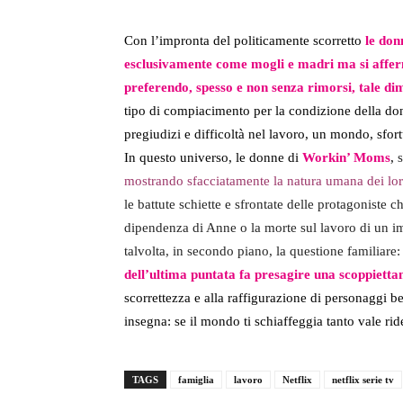
Con l’impronta del politicamente scorretto
le don
esclusivamente come mogli e madri ma si affer
preferendo, spesso e non senza rimorsi, tale di
tipo di compiacimento per la condizione della don
pregiudizi e difficoltà nel lavoro, un mondo, sfo
In questo universo, le donne di
Workin’ Moms
,
s
mostrando sfacciatamente la natura umana dei loro
le battute schiette e sfrontate delle protagoniste 
dipendenza di Anne o la morte sul lavoro di un im
talvolta, in secondo piano, la questione familiare: 
dell’ultima puntata fa presagire una scoppiettan
scorrettezza e alla raffigurazione di personaggi b
insegna: se il mondo ti schiaffeggia tanto vale rid
TAGS
famiglia
lavoro
Netflix
netflix serie tv