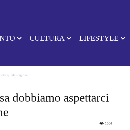
ENTO
CULTURA
LIFESTYLE
ella quinta stagione
a dobbiamo aspettarci
ne
1564