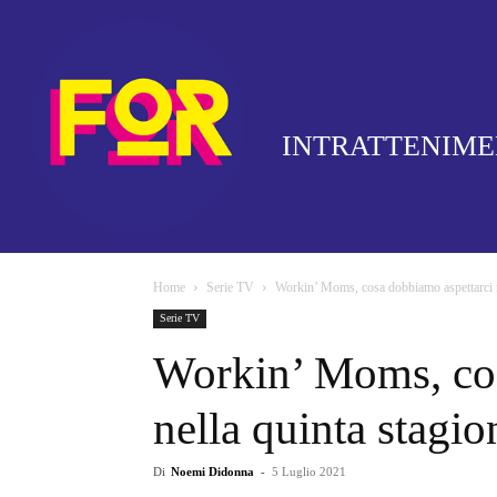
INTRATTENIM
Home
Serie TV
Workin’ Moms, cosa dobbiamo aspettarci n
Serie TV
Workin’ Moms, cos
nella quinta stagio
Di
Noemi Didonna
-
5 Luglio 2021