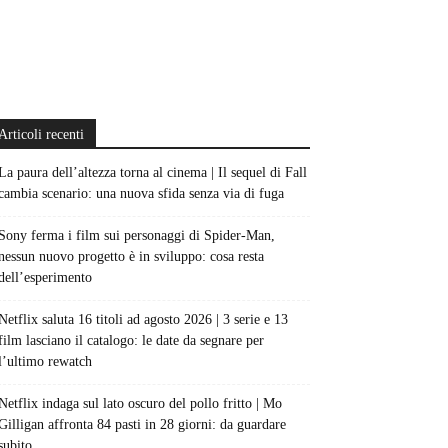
Articoli recenti
La paura dell’altezza torna al cinema | Il sequel di Fall
cambia scenario: una nuova sfida senza via di fuga
Sony ferma i film sui personaggi di Spider-Man,
nessun nuovo progetto è in sviluppo: cosa resta
dell’esperimento
Netflix saluta 16 titoli ad agosto 2026 | 3 serie e 13
film lasciano il catalogo: le date da segnare per
l’ultimo rewatch
Netflix indaga sul lato oscuro del pollo fritto | Mo
Gilligan affronta 84 pasti in 28 giorni: da guardare
subito