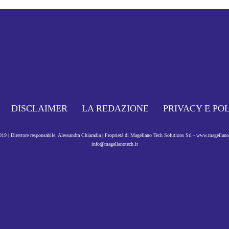
DISCLAIMER
LA REDAZIONE
PRIVACY E PO
9 | Direttore responsabile: Alessandra Chiaradia | Proprietà di Magellano Tech Solutions Srl - www.magellan
info@magellanotech.it