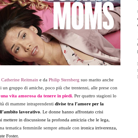
a
Catherine Reitmain
e da
Philip Sternberg
suo marito anche
di un gruppo di amiche, poco più che trentenni, alle prese con
 e una vita amorosa da tenere in piedi.
Per quattro stagioni lo
altà di mamme intraprendenti
divise tra l’amore per la
ell’ambito lavorativo
. Le donne hanno affrontato crisi
i mettere in discussione la profonda amicizia che le lega,
 una tematica femminile sempre attuale con
ironica irriverenza,
ate Foster.