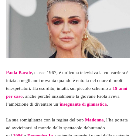
Paola Barale
, classe 1967, è un’icona televisiva la cui carriera è
iniziata negli anni novanta quando è entrata nel cuore di molti
telespettatori. Ha esordito, infatti, sul piccolo schermo a
19 anni
per caso
, anche perché inizialmente la giovane Paola aveva
l’ambizione di diventare un’
insegnante di ginnastica
.
La sua somiglianza con la regina del pop
Madonna
, l’ha portata
ad avvicinarsi al mondo dello spettacolo debuttando
nel
1986
a
Domenica In
, vestendo proprio i panni della cantante