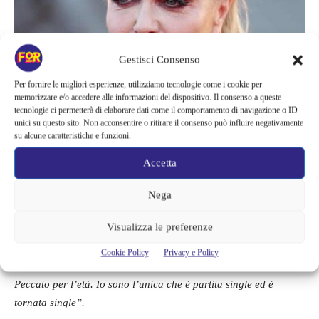
Gestisci Consenso
Per fornire le migliori esperienze, utilizziamo tecnologie come i cookie per
memorizzare e/o accedere alle informazioni del dispositivo. Il consenso a queste
tecnologie ci permetterà di elaborare dati come il comportamento di navigazione o ID
unici su questo sito. Non acconsentire o ritirare il consenso può influire negativamente
su alcune caratteristiche e funzioni.
Paola adora l’indipendenza e vorrebbe, fin quando può,
procrastinare tale scelta poiché questo la costringerebbe a un
Accetta
riposo forzato.
Nega
La conduttrice ha parlato in una lunga intervista della
Visualizza le preferenze
conduzione del programma
Flight 616
affermando: “
Le coppie
del viaggio si sono formate l’altra settimana. Sono otto. Devo
Cookie Policy
Privacy e Policy
dire che si tratta di ragazzi davvero carini dai 28 ai 30 anni.
Peccato per l’età. Io sono l’unica che è partita single ed è
tornata single”.