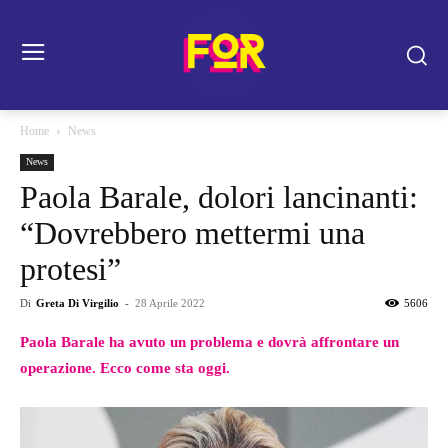
Home
News
News
Paola Barale, dolori lancinanti:
“Dovrebbero mettermi una
protesi”
Di
Greta Di Virgilio
-
28 Aprile 2022
5606
Paola Barale ha avuto un problema e dovrà affrontare un
operazione. Ecco come sta oggi.