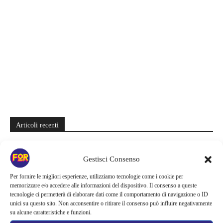
Articoli recenti
Sony ferma i film sui personaggi di Spider-Man, nessun nuovo
progetto è in sviluppo: cosa resta dell’esperimento
Gestisci Consenso
Netflix saluta 16 titoli ad agosto 2026 | 3 serie e 13 film lasciano il
Per fornire le migliori esperienze, utilizziamo tecnologie come i cookie per
catalogo: le date da segnare per l’ultimo rewatch
memorizzare e/o accedere alle informazioni del dispositivo. Il consenso a queste
tecnologie ci permetterà di elaborare dati come il comportamento di navigazione o ID
unici su questo sito. Non acconsentire o ritirare il consenso può influire negativamente
Netflix indaga sul lato oscuro del pollo fritto | Mo Gilligan affronta
su alcune caratteristiche e funzioni.
84 pasti in 28 giorni: da guardare subito