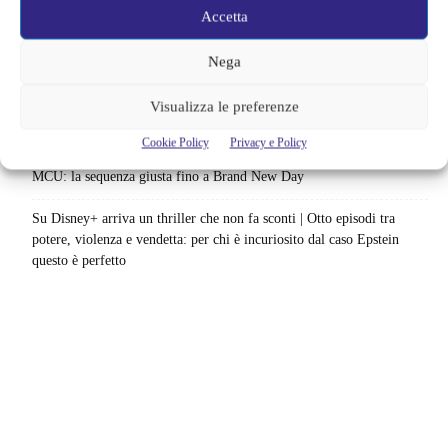
Accetta
Uno splendido errore 3 arriva su Netflix, l’ora esatta del debutto in
italia: quando saranno disponibili gli episodi
Nega
Agosto 2026 si accende in streaming | Oltre 40 serie tra grandi ritorni
Visualizza le preferenze
e debutti: gli appuntamenti da non perdere
Cookie Policy
Privacy e Policy
Film Marvel in ordine cronologico | Come guardare film e serie del
MCU: la sequenza giusta fino a Brand New Day
Su Disney+ arriva un thriller che non fa sconti | Otto episodi tra
potere, violenza e vendetta: per chi è incuriosito dal caso Epstein
questo è perfetto