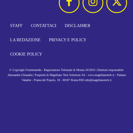
STAFF
CONTATTACI
DISCLAIMER
LA REDAZIONE
PRIVACY E POLICY
COOKIE POLICY
© Copyright FortementeIn - Registrazione Tribunale di Monza 10/2019 | Direttore responsabile:
Alessandra Chiaradia | Proprietà di Magellano Tech Solutions Srl - www.magellanotech.it - Palazzo
Valadier - Piazza del Popolo, 18 - 00187 Roma RM info@magellanotech.it