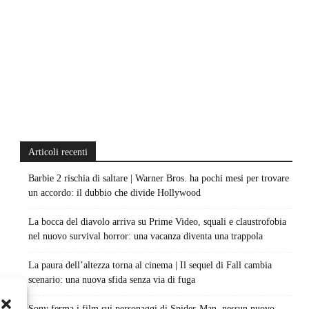
Articoli recenti
Barbie 2 rischia di saltare | Warner Bros. ha pochi mesi per trovare
un accordo: il dubbio che divide Hollywood
La bocca del diavolo arriva su Prime Video, squali e claustrofobia
nel nuovo survival horror: una vacanza diventa una trappola
La paura dell’altezza torna al cinema | Il sequel di Fall cambia
scenario: una nuova sfida senza via di fuga
Sony ferma i film sui personaggi di Spider-Man, nessun nuovo