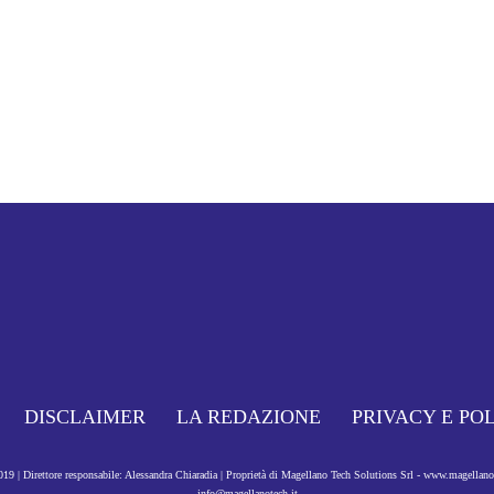
DISCLAIMER
LA REDAZIONE
PRIVACY E PO
9 | Direttore responsabile: Alessandra Chiaradia | Proprietà di Magellano Tech Solutions Srl - www.magellan
info@magellanotech.it