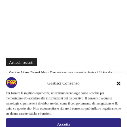
Articoli recenti
Spider-Man: Brand New Day riapre una vecchia ferita | Il finale
alimenta una nuova teoria: il dettaglio che coinvolge i due più amati
Gestisci Consenso
Barbie 2 rischia di saltare | Warner Bros. ha pochi mesi per trovare un
Per fornire le migliori esperienze, utilizziamo tecnologie come i cookie per
accordo: il dubbio che divide Hollywood
memorizzare e/o accedere alle informazioni del dispositivo. Il consenso a queste
tecnologie ci permetterà di elaborare dati come il comportamento di navigazione o ID
unici su questo sito. Non acconsentire o ritirare il consenso può influire negativamente
La bocca del diavolo arriva su Prime Video, squali e claustrofobia nel
su alcune caratteristiche e funzioni.
nuovo survival horror: una vacanza diventa una trappola
Accetta
La paura dell’altezza torna al cinema | Il sequel di Fall cambia