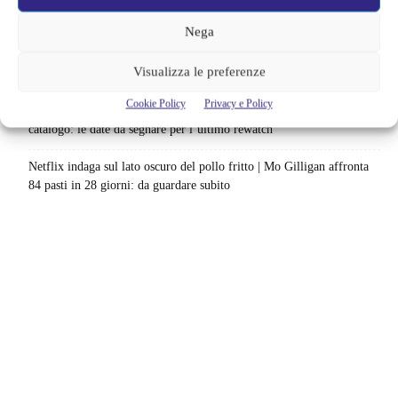
scenario: una nuova sfida senza via di fuga
Nega
Sony ferma i film sui personaggi di Spider-Man, nessun nuovo
Visualizza le preferenze
progetto è in sviluppo: cosa resta dell’esperimento
Cookie Policy
Privacy e Policy
Netflix saluta 16 titoli ad agosto 2026 | 3 serie e 13 film lasciano il
catalogo: le date da segnare per l’ultimo rewatch
Netflix indaga sul lato oscuro del pollo fritto | Mo Gilligan affronta
84 pasti in 28 giorni: da guardare subito