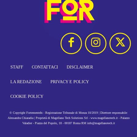
STAFF
CONTATTACI
DISCLAIMER
LA REDAZIONE
PRIVACY E POLICY
COOKIE POLICY
© Copyright FortementeIn - Registrazione Tribunale di Monza 10/2019 | Direttore responsabile:
Alessandra Chiaradia | Proprietà di Magellano Tech Solutions Srl - www.magellanotech.it - Palazzo
Valadier - Piazza del Popolo, 18 - 00187 Roma RM info@magellanotech.it