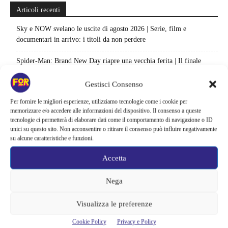
Articoli recenti
Sky e NOW svelano le uscite di agosto 2026 | Serie, film e
documentari in arrivo: i titoli da non perdere
Spider-Man: Brand New Day riapre una vecchia ferita | Il finale
alimenta una nuova teoria: il dettaglio che coinvolge i due più amati
Gestisci Consenso
Barbie 2 rischia di saltare | Warner Bros. ha pochi mesi per trovare un
Per fornire le migliori esperienze, utilizziamo tecnologie come i cookie per
accordo: il dubbio che divide Hollywood
memorizzare e/o accedere alle informazioni del dispositivo. Il consenso a queste
tecnologie ci permetterà di elaborare dati come il comportamento di navigazione o ID
La bocca del diavolo arriva su Prime Video, squali e claustrofobia nel
unici su questo sito. Non acconsentire o ritirare il consenso può influire negativamente
nuovo survival horror: una vacanza diventa una trappola
su alcune caratteristiche e funzioni.
La paura dell’altezza torna al cinema | Il sequel di Fall cambia
Accetta
scenario: una nuova sfida senza via di fuga
Nega
Sony ferma i film sui personaggi di Spider-Man, nessun nuovo
progetto è in sviluppo: cosa resta dell’esperimento
Visualizza le preferenze
Netflix saluta 16 titoli ad agosto 2026 | 3 serie e 13 film lasciano il
Cookie Policy
Privacy e Policy