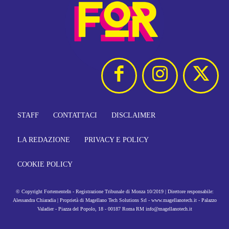
STAFF
CONTATTACI
DISCLAIMER
LA REDAZIONE
PRIVACY E POLICY
COOKIE POLICY
© Copyright FortementeIn - Registrazione Tribunale di Monza 10/2019 | Direttore responsabile:
Alessandra Chiaradia | Proprietà di Magellano Tech Solutions Srl - www.magellanotech.it - Palazzo
Valadier - Piazza del Popolo, 18 - 00187 Roma RM info@magellanotech.it