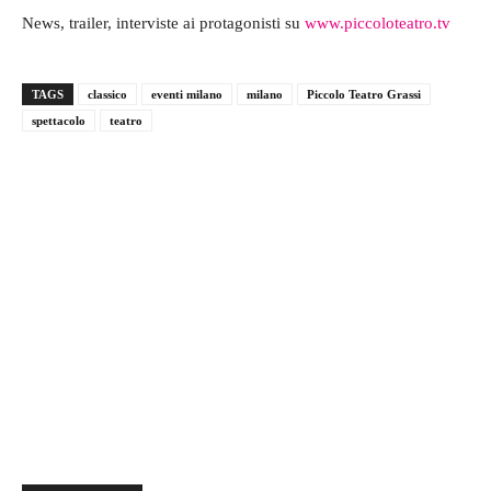
News, trailer, interviste ai protagonisti su
www.piccoloteatro.tv
TAGS
classico
eventi milano
milano
Piccolo Teatro Grassi
spettacolo
teatro