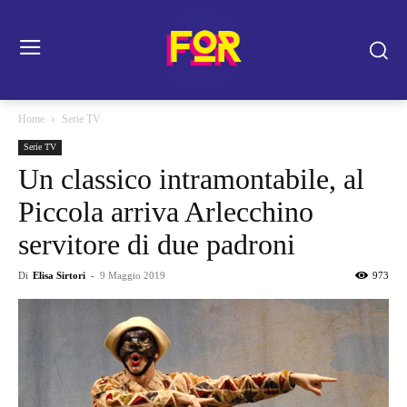
Home
Serie TV
Serie TV
Un classico intramontabile, al
Piccola arriva Arlecchino
servitore di due padroni
Di
Elisa Sirtori
-
9 Maggio 2019
973