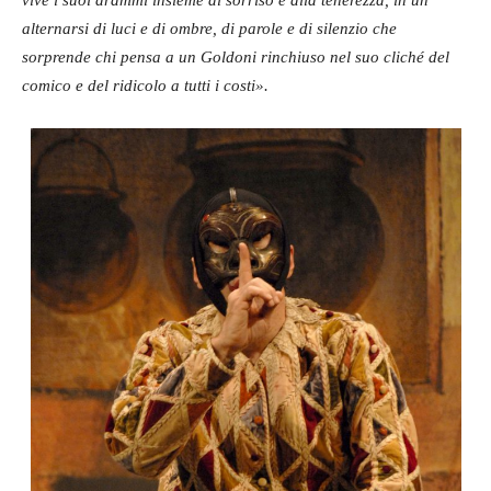
vive i suoi drammi insieme al sorriso e alla tenerezza, in un
alternarsi di luci e di ombre, di parole e di silenzio che
sorprende chi pensa a un Goldoni rinchiuso nel suo cliché del
comico e del ridicolo a tutti i costi».