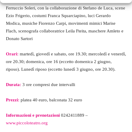
di Carlo Goldoni, regia Giorgio Strehler, messa in scena
Ferruccio Soleri, con la collaborazione di Stefano de Luca, scene
Ezio Frigerio, costumi Franca Squarciapino, luci Gerardo
Modica, musiche Fiorenzo Carpi, movimenti mimici Marise
Flach, scenografa collaboratrice Leila Fteita, maschere Amleto e
Donato Sartori
Orari:
martedì, giovedì e sabato, ore 19.30; mercoledì e venerdì,
ore 20.30; domenica, ore 16 (eccetto domenica 2 giugno,
riposo). Lunedì riposo (eccetto lunedì 3 giugno, ore 20.30).
Durata:
3 ore compresi due intervalli
Prezzi:
platea 40 euro, balconata 32 euro
Informazioni e prenotazioni
0242411889 –
www.piccoloteatro.org