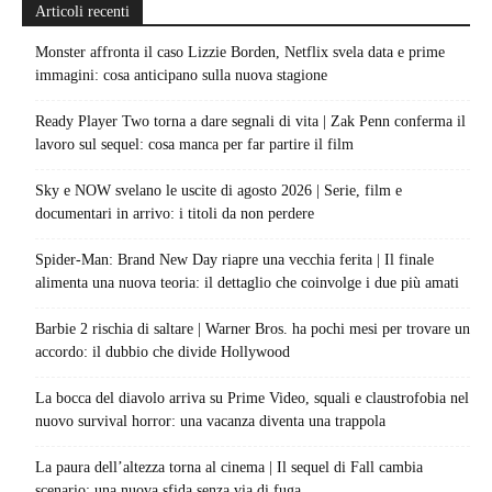
Articoli recenti
Monster affronta il caso Lizzie Borden, Netflix svela data e prime
immagini: cosa anticipano sulla nuova stagione
Ready Player Two torna a dare segnali di vita | Zak Penn conferma il
lavoro sul sequel: cosa manca per far partire il film
Sky e NOW svelano le uscite di agosto 2026 | Serie, film e
documentari in arrivo: i titoli da non perdere
Spider-Man: Brand New Day riapre una vecchia ferita | Il finale
alimenta una nuova teoria: il dettaglio che coinvolge i due più amati
Barbie 2 rischia di saltare | Warner Bros. ha pochi mesi per trovare un
accordo: il dubbio che divide Hollywood
La bocca del diavolo arriva su Prime Video, squali e claustrofobia nel
nuovo survival horror: una vacanza diventa una trappola
La paura dell’altezza torna al cinema | Il sequel di Fall cambia
scenario: una nuova sfida senza via di fuga