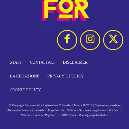
STAFF
CONTATTACI
DISCLAIMER
LA REDAZIONE
PRIVACY E POLICY
COOKIE POLICY
© Copyright FortementeIn - Registrazione Tribunale di Monza 10/2019 | Direttore responsabile:
Alessandra Chiaradia | Proprietà di Magellano Tech Solutions Srl - www.magellanotech.it - Palazzo
Valadier - Piazza del Popolo, 18 - 00187 Roma RM info@magellanotech.it