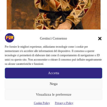
Gestisci Consenso
Per fornire le migliori esperienze, utilizziamo tecnologie come i cookie per
memorizzare e/o accedere alle informazioni del dispositivo. Il consenso a queste
tecnologie ci permetterà di elaborare dati come il comportamento di navigazione o ID
unici su questo sito. Non acconsentire o ritirare il consenso può influire negativamente
su alcune caratteristiche e funzioni.
©Ciminaghi-PiccoloTeatroMilano
Accetta
Arlecchino servitore di due padroni
Piccolo Teatro Grassi
Nega
Via Rovello 2 – (M1 Cordusio)
Visualizza le preferenze
dal 23 maggio al 9 giugno 2019
Cookie Policy
Privacy e Policy