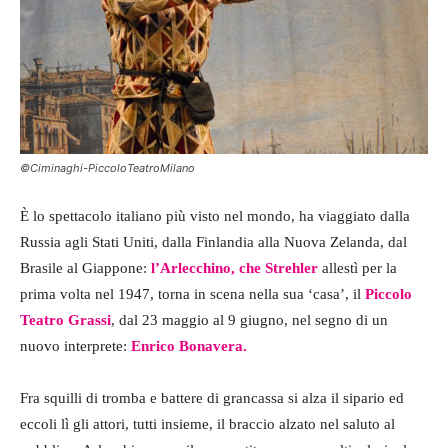
©Ciminaghi-PiccoloTeatroMilano
È lo spettacolo italiano più visto nel mondo, ha viaggiato dalla
Russia agli Stati Uniti, dalla Finlandia alla Nuova Zelanda, dal
Brasile al Giappone:
l’Arlecchino, che Strehler
allestì per la
prima volta nel 1947, torna in scena nella sua ‘casa’, il
Piccolo
Teatro Grassi
, dal 23 maggio al 9 giugno, nel segno di un
nuovo interprete:
Enrico Bonavera.
Fra squilli di tromba e battere di grancassa si alza il sipario ed
eccoli lì gli attori, tutti insieme, il braccio alzato nel saluto al