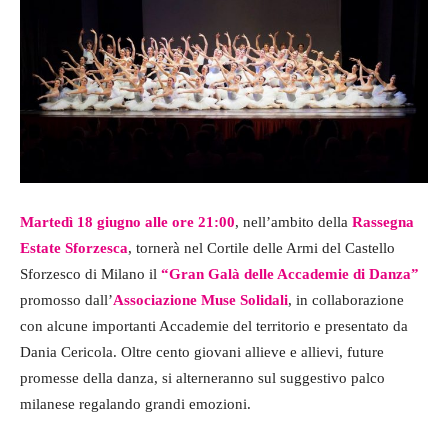
Martedì 18 giugno alle ore 21:00
, nell’ambito della
Rassegna
Estate Sforzesca
, tornerà nel Cortile delle Armi del Castello
Sforzesco di Milano il
“Gran Galà delle Accademie di Danza”
promosso dall’
Associazione Muse Solidali
, in collaborazione
con alcune importanti Accademie del territorio e presentato da
Dania Cericola. Oltre cento giovani allieve e allievi, future
promesse della danza, si alterneranno sul suggestivo palco
milanese regalando grandi emozioni.