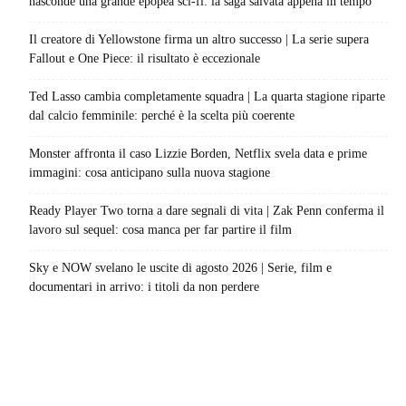
nasconde una grande epopea sci-fi: la saga salvata appena in tempo
Il creatore di Yellowstone firma un altro successo | La serie supera
Fallout e One Piece: il risultato è eccezionale
Ted Lasso cambia completamente squadra | La quarta stagione riparte
dal calcio femminile: perché è la scelta più coerente
Monster affronta il caso Lizzie Borden, Netflix svela data e prime
immagini: cosa anticipano sulla nuova stagione
Ready Player Two torna a dare segnali di vita | Zak Penn conferma il
lavoro sul sequel: cosa manca per far partire il film
Sky e NOW svelano le uscite di agosto 2026 | Serie, film e
documentari in arrivo: i titoli da non perdere