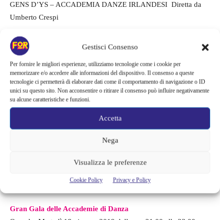
GENS D’YS – ACCADEMIA DANZE IRLANDESI Diretta da
Umberto Crespi
L’ARCOBALENO DANZA – nato nel 1986 dalla volontà di
Gestisci Consenso
Emanuela Grungo e dal 2018 diretto da Arturo Michisanti e
Per fornire le migliori esperienze, utilizziamo tecnologie come i cookie per
Sonja Zacchetti,
memorizzare e/o accedere alle informazioni del dispositivo. Il consenso a queste
tecnologie ci permetterà di elaborare dati come il comportamento di navigazione o ID
unici su questo sito. Non acconsentire o ritirare il consenso può influire negativamente
MILANO CONTEMPORARY BALLET Compagnia diretta da
su alcune caratteristiche e funzioni.
Roberto Altamura
Accetta
MILANO CITY BALLET – scuola diretta da Roberto Altamura
Nega
MOTUS VITAE ACADEMY Diretta da Elena Gigliucci
Visualizza le preferenze
Cookie Policy
Privacy e Policy
Info e dettagli:
Gran Gala delle Accademie di Danza