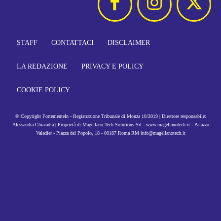
STAFF
CONTATTACI
DISCLAIMER
LA REDAZIONE
PRIVACY E POLICY
COOKIE POLICY
© Copyright FortementeIn - Registrazione Tribunale di Monza 10/2019 | Direttore responsabile:
Alessandra Chiaradia | Proprietà di Magellano Tech Solutions Srl - www.magellanotech.it - Palazzo
Valadier - Piazza del Popolo, 18 - 00187 Roma RM info@magellanotech.it