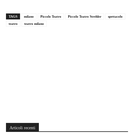
TAGS
milano
Piccolo Teatro
Piccolo Teatro Strehler
spettacolo
teatro
teatro milano
Articoli recenti