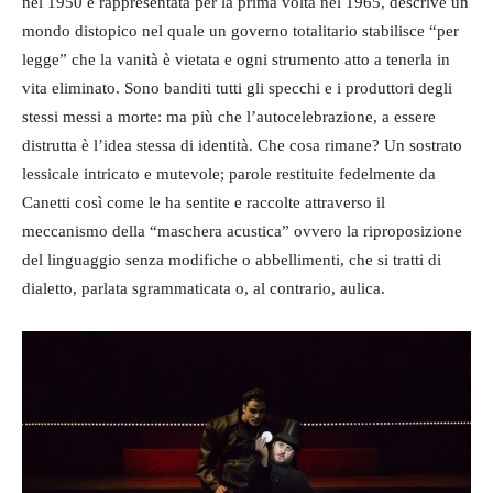
nel 1950 e rappresentata per la prima volta nel 1965, descrive un
mondo distopico nel quale un governo totalitario stabilisce “per
legge” che la vanità è vietata e ogni strumento atto a tenerla in
vita eliminato. Sono banditi tutti gli specchi e i produttori degli
stessi messi a morte: ma più che l’autocelebrazione, a essere
distrutta è l’idea stessa di identità. Che cosa rimane? Un sostrato
lessicale intricato e mutevole; parole restituite fedelmente da
Canetti così come le ha sentite e raccolte attraverso il
meccanismo della “maschera acustica” ovvero la riproposizione
del linguaggio senza modifiche o abbellimenti, che si tratti di
dialetto, parlata sgrammaticata o, al contrario, aulica.