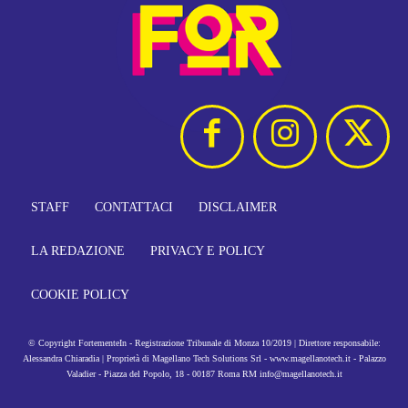
STAFF
CONTATTACI
DISCLAIMER
LA REDAZIONE
PRIVACY E POLICY
COOKIE POLICY
© Copyright FortementeIn - Registrazione Tribunale di Monza 10/2019 | Direttore responsabile:
Alessandra Chiaradia | Proprietà di Magellano Tech Solutions Srl - www.magellanotech.it - Palazzo
Valadier - Piazza del Popolo, 18 - 00187 Roma RM info@magellanotech.it