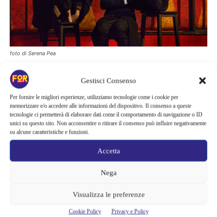
foto di Serena Pea
Con Canetti, Claudio Longhi traccia una continuità con alcuni
Gestisci Consenso
dei suoi ultimi lavori realizzati per Emilia Romagna Teatro
Per fornire le migliori esperienze, utilizziamo tecnologie come i cookie per
Fondazione, fra cui La resistibile ascesa di Arturo Ui, Il ratto
memorizzare e/o accedere alle informazioni del dispositivo. Il consenso a queste
d’Europa e Istruzioni per non morire in pace, accomunati tutti da
tecnologie ci permetterà di elaborare dati come il comportamento di navigazione o ID
unici su questo sito. Non acconsentire o ritirare il consenso può influire negativamente
una riflessione sull’idea di Europa, nel nostro presente e nei
su alcune caratteristiche e funzioni.
primi anni del secolo scorso, e sui rischi di uno sbandamento
Accetta
dittatoriale.
Nega
Incontro con la compagnia
Venerdì 17 gennaio, ore 17, al
Chiostro Nina Vinchi (via Rovello 2 – M1 Cordusio), la
Visualizza le preferenze
compagnia incontra il pubblico. L’ingresso è gratuito previa
Cookie Policy
Privacy e Policy
prenotazione su
www.piccoloteatro.org