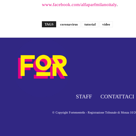
www.facebook.com/alfaparfmilanoitaly
.
TAGS
coronavirus
tutorial
video
STAFF
CONTATTACI
© Copyright FortementeIn - Registrazione Tribunale di Monza 10/201