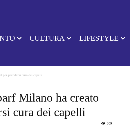
ENTO
CULTURA
LIFESTYLE
l per prendersi cura dei capelli
arf Milano ha creato
si cura dei capelli
609