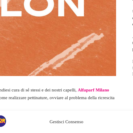
esi cura di sé stessi e dei nostri capelli,
Alfaparf Milano
ome realizzare pettinature, ovviare al problema della ricrescita
hair care professionale, mette a disposizione l’expertise dei
Gestisci Consenso
f Milano Home Salon
, che permette di continuare a far vivere