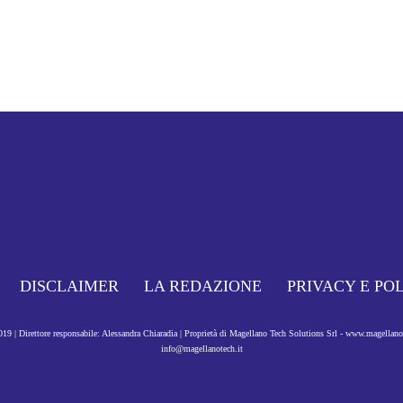
DISCLAIMER
LA REDAZIONE
PRIVACY E PO
9 | Direttore responsabile: Alessandra Chiaradia | Proprietà di Magellano Tech Solutions Srl - www.magellan
info@magellanotech.it