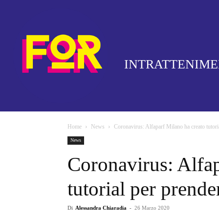
INTRATTENIM
Home
News
Coronavirus: Alfaparf Milano ha creato tutoria
News
Coronavirus: Alfap
tutorial per prender
Di
Alessandra Chiaradia
-
26 Marzo 2020