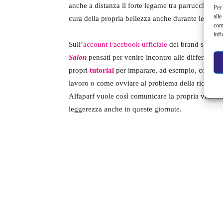
anche a distanza il forte legame tra parrucchieri e
Per 
alle
cura della propria bellezza anche durante le gior
com
infl
Sull’
account Facebook ufficiale
del brand sono inf
Salon
pensati per venire incontro alle differenti e
propri
tutorial
per imparare, ad esempio, come rea
lavoro o come ovviare al problema della ricrescita
Alfaparf vuole così comunicare la propria vicinan
leggerezza anche in queste giornate.