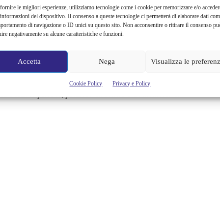
 clienti. Con
Home Salon
sarà dunque possibile prendersi
fornire le migliori esperienze, utilizziamo tecnologie come i cookie per memorizzare e/o acceder
 informazioni del dispositivo. Il consenso a queste tecnologie ci permetterà di elaborare dati com
nate di permanenza in casa.
portamento di navigazione o ID unici su questo sito. Non acconsentire o ritirare il consenso pu
uire negativamente su alcune caratteristiche e funzioni.
atti già disponibili tanti
contenuti video originali
Home
sigenze che potrebbero presentarsi in questi giorni. Veri e
Accetta
Nega
Visualizza le preferen
lizzare una facile e veloce pettinatura per una
videocall
di
 e come non rovinarsi i capelli con piastra e phon. Il gruppo
Cookie Policy
Privacy e Policy
za a tutte le persone, portando un sorriso o un momento di