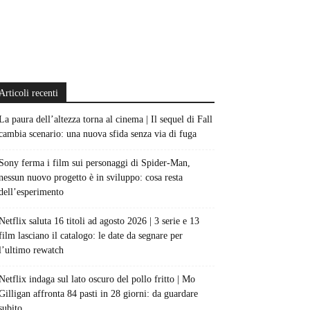
Articoli recenti
La paura dell’altezza torna al cinema | Il sequel di Fall
cambia scenario: una nuova sfida senza via di fuga
Sony ferma i film sui personaggi di Spider-Man,
nessun nuovo progetto è in sviluppo: cosa resta
dell’esperimento
Netflix saluta 16 titoli ad agosto 2026 | 3 serie e 13
film lasciano il catalogo: le date da segnare per
l’ultimo rewatch
Netflix indaga sul lato oscuro del pollo fritto | Mo
Gilligan affronta 84 pasti in 28 giorni: da guardare
subito