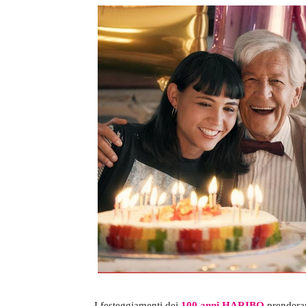
I festeggiamenti dei
100 anni HARIBO
prenderan