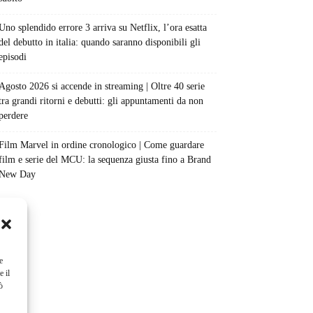
Uno splendido errore 3 arriva su Netflix, l’ora esatta
del debutto in italia: quando saranno disponibili gli
episodi
Agosto 2026 si accende in streaming | Oltre 40 serie
tra grandi ritorni e debutti: gli appuntamenti da non
perdere
Film Marvel in ordine cronologico | Come guardare
film e serie del MCU: la sequenza giusta fino a Brand
New Day
e
e il
ò