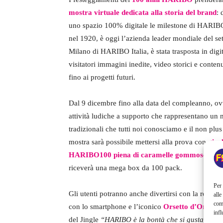
mostra virtuale dedicata alla storia del brand
: 
uno spazio 100% digitale le milestone di HARIBO
nel 1920, è oggi l’azienda leader mondiale del sett
Milano di HARIBO Italia, è stata trasposta in digita
visitatori immagini inedite, video storici e conte
fino ai progetti futuri.
Dal 9 dicembre fino alla data del compleanno, o
attività ludiche a supporto che rappresentano un m
tradizionali che tutti noi conosciamo e il non plus 
mostra sarà possibile mettersi alla prova con
gioc
HARIBO100 piena di caramelle gommose.
Tra 
riceverà una mega box da 100 pack.
Per 
Gli utenti potranno anche divertirsi con la realtà
alle
com
con lo smartphone e l’iconico
Orsetto d’Oro H
infl
del Jingle
“HARIBO è la bontà che si gusta ad og