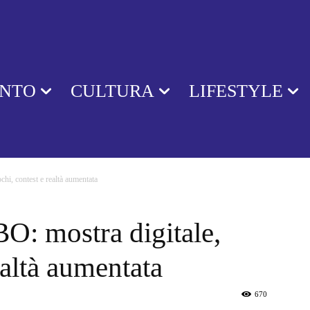
ENTO
CULTURA
LIFESTYLE
hi, contest e realtà aumentata
O: mostra digitale,
ealtà aumentata
670