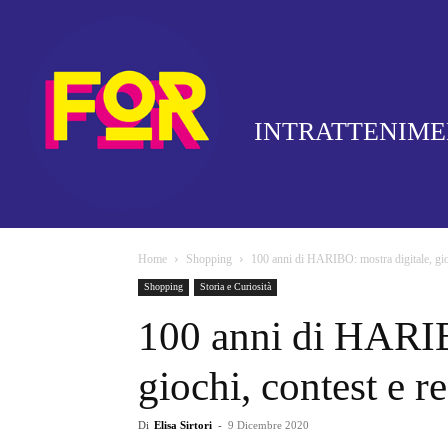
INTRATTENIM
Home
Shopping
100 anni di HARIBO: mostra digitale, gioc
Shopping
Storia e Curiosità
100 anni di HARIB
giochi, contest e r
Di
Elisa Sirtori
-
9 Dicembre 2020