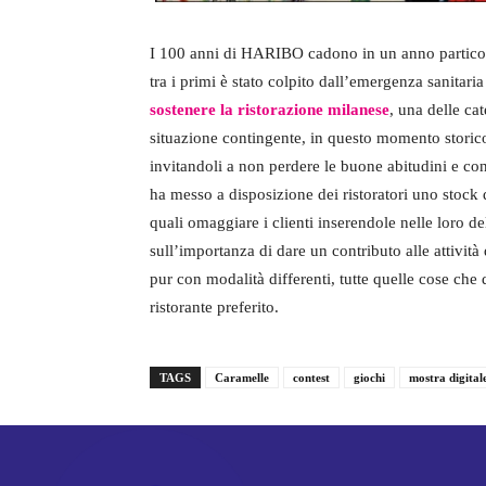
I 100 anni di HARIBO cadono in un anno particolar
tra i primi è stato colpito dall’emergenza sanitari
sostenere la ristorazione milanese
, una delle ca
situazione contingente, in questo momento storico
invitandoli a non perdere le buone abitudini e co
ha messo a disposizione dei ristoratori uno stock 
quali omaggiare i clienti inserendole nelle loro de
sull’importanza di dare un contributo alle attivit
pur con modalità differenti, tutte quelle cose che
ristorante preferito.
TAGS
Caramelle
contest
giochi
mostra digital