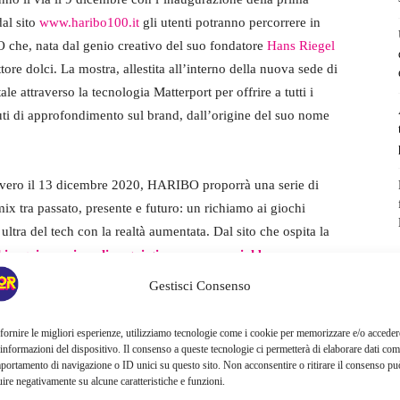
dal sito
www.haribo100.it
gli utenti potranno percorrere in
 che, nata dal genio creativo del suo fondatore
Hans Riegel
ore dolci. La mostra, allestita all’interno della nuova sede di
le attraverso la tecnologia Matterport per offrire a tutti i
nuti di approfondimento sul brand, dall’origine del suo nome
vvero il 13 dicembre 2020, HARIBO proporrà una serie di
ix tra passato, presente e futuro: un richiamo ai giochi
ultra del tech con la realtà aumentata. Dal sito che ospita la
hi e quiz con in palio ogni giorno una special box
tutti i partecipanti verrà selezionato un vincitore premium che
Gestisci Consenso
fornire le migliori esperienze, utilizziamo tecnologie come i cookie per memorizzare e/o acceder
 aumentata attraverso un QR code: basterà infatti inquadrarlo
 informazioni del dispositivo. Il consenso a queste tecnologie ci permetterà di elaborare dati com
portamento di navigazione o ID unici su questo sito. Non acconsentire o ritirare il consenso pu
ARIBO
comparirà in quattro colori e ballerà sulle celebri note
uire negativamente su alcune caratteristiche e funzioni.
ni età”
, impresso nella memoria di tutti, anche grazie ai