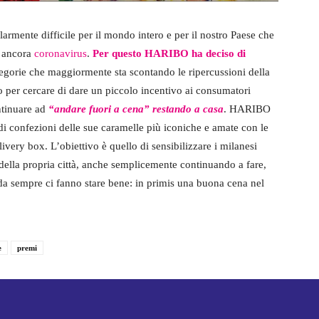
mente difficile per il mondo intero e per il nostro Paese che
a ancora
coronavirus
.
Per questo HARIBO ha deciso di
tegorie che maggiormente sta scontando le ripercussioni della
 per cercare di dare un piccolo incentivo ai consumatori
ntinuare ad
“andare fuori a cena” restando a casa
. HARIBO
di confezioni delle sue caramelle più iconiche e amate con le
livery box. L’obiettivo è quello di sensibilizzare i milanesi
à della propria città, anche semplicemente continuando a fare,
 da sempre ci fanno stare bene: in primis una buona cena nel
e
premi