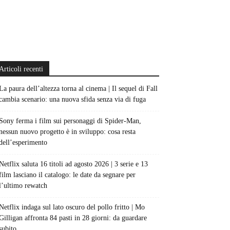
Articoli recenti
La paura dell’altezza torna al cinema | Il sequel di Fall
cambia scenario: una nuova sfida senza via di fuga
Sony ferma i film sui personaggi di Spider-Man,
nessun nuovo progetto è in sviluppo: cosa resta
dell’esperimento
Netflix saluta 16 titoli ad agosto 2026 | 3 serie e 13
film lasciano il catalogo: le date da segnare per
l’ultimo rewatch
Netflix indaga sul lato oscuro del pollo fritto | Mo
Gilligan affronta 84 pasti in 28 giorni: da guardare
subito