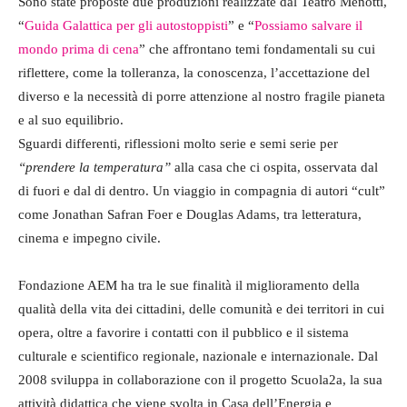
Sono state proposte due produzioni realizzate dal Teatro Menotti,
“
Guida Galattica per gli autostoppisti
” e “
Possiamo salvare il
mondo prima di cena
” che affrontano temi fondamentali su cui
riflettere, come la tolleranza, la conoscenza, l’accettazione del
diverso e la necessità di porre attenzione al nostro fragile pianeta
e al suo equilibrio.
Sguardi differenti, riflessioni molto serie e semi serie per
“prendere la temperatura”
alla casa che ci ospita, osservata dal
di fuori e dal di dentro. Un viaggio in compagnia di autori “cult”
come Jonathan Safran Foer e Douglas Adams, tra letteratura,
cinema e impegno civile.
Fondazione AEM ha tra le sue finalità il miglioramento della
qualità della vita dei cittadini, delle comunità e dei territori in cui
opera, oltre a favorire i contatti con il pubblico e il sistema
culturale e scientifico regionale, nazionale e internazionale. Dal
2008 sviluppa in collaborazione con il progetto Scuola2a, la sua
attività didattica che viene svolta in Casa dell’Energia e