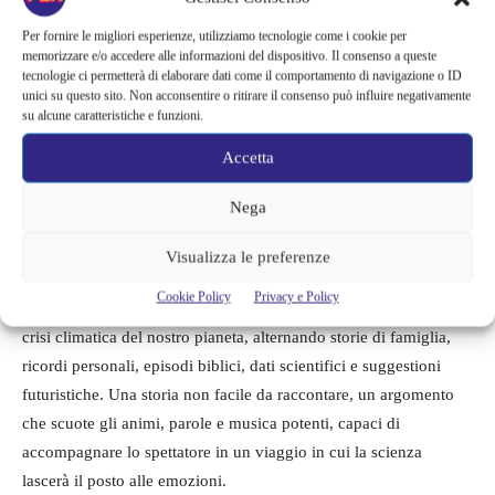
contraddizioni tipiche della società contemporanea
Per fornire le migliori esperienze, utilizziamo tecnologie come i cookie per
memorizzare e/o accedere alle informazioni del dispositivo. Il consenso a queste
tecnologie ci permetterà di elaborare dati come il comportamento di navigazione o ID
Possiamo salvare il mondo prima di cena – da Jonathan
unici su questo sito. Non acconsentire o ritirare il consenso può influire negativamente
Safran Foer
su alcune caratteristiche e funzioni.
I cambiamenti climatici sono reali, non sono fake news. Se
Accetta
continueremo a non occuparcene, se non modificheremo
radicalmente le nostre abitudini, l’umanità intera andrà incontro
Nega
al rischio dell’estinzione di massa. Lo sappiamo, eppure non
riusciamo a crederci. E quindi non facciamo nulla. La versione
Visualizza le preferenze
teatrale del libro di Jonathan Safran Foer, scritta e diretta da
Cookie Policy
Privacy e Policy
Emilio Russo, racconta, con straordinario impatto emotivo, la
crisi climatica del nostro pianeta, alternando storie di famiglia,
ricordi personali, episodi biblici, dati scientifici e suggestioni
futuristiche. Una storia non facile da raccontare, un argomento
che scuote gli animi, parole e musica potenti, capaci di
accompagnare lo spettatore in un viaggio in cui la scienza
lascerà il posto alle emozioni.