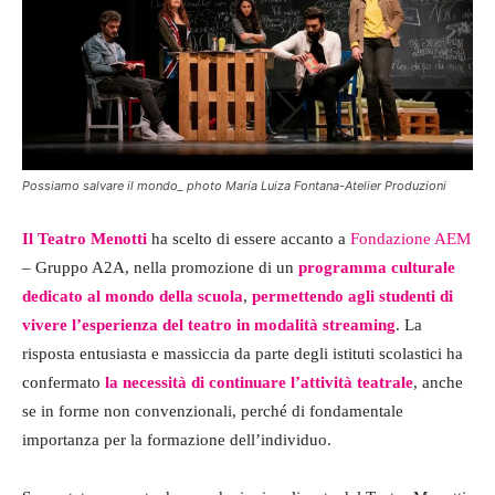
Possiamo salvare il mondo_ photo Maria Luiza Fontana-Atelier Produzioni
Il Teatro Menotti
ha scelto di essere accanto a
Fondazione AEM
– Gruppo A2A, nella promozione di un
programma culturale
dedicato al mondo della scuola
,
permettendo agli studenti di
vivere l’esperienza del teatro in modalità streaming
. La
risposta entusiasta e massiccia da parte degli istituti scolastici ha
confermato
la necessità di continuare l’attività teatrale
, anche
se in forme non convenzionali, perché di fondamentale
importanza per la formazione dell’individuo.