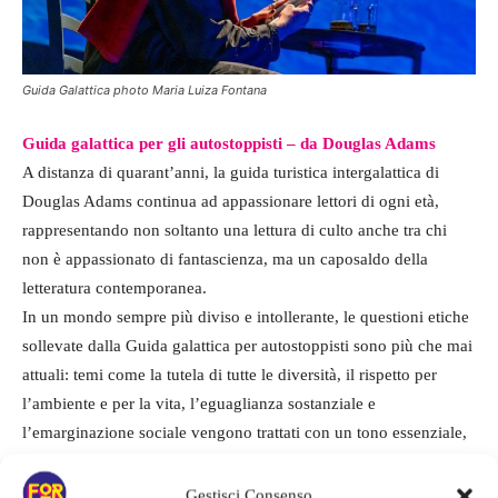
Guida Galattica photo Maria Luiza Fontana
Guida galattica per gli autostoppisti – da Douglas Adams
A distanza di quarant’anni, la guida turistica intergalattica di
Douglas Adams continua ad appassionare lettori di ogni età,
rappresentando non soltanto una lettura di culto anche tra chi
non è appassionato di fantascienza, ma un caposaldo della
letteratura contemporanea.
In un mondo sempre più diviso e intollerante, le questioni etiche
sollevate dalla Guida galattica per autostoppisti sono più che mai
attuali: temi come la tutela di tutte le diversità, il rispetto per
l’ambiente e per la vita, l’eguaglianza sostanziale e
l’emarginazione sociale vengono trattati con un tono essenziale,
inconsueto e dissacrante. L’intera opera è ricca di riferimenti
filosofici e di critiche, non troppo velate, ad alcune
Gestisci Consenso