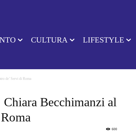
ENTO
CULTURA
LIFESTYLE
atro de’ Servi di Roma
: Chiara Becchimanzi al
i Roma
600