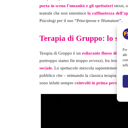
porta in scena l’umanità e gli spettatori
stessi, 
teatrale che non smentisce
la raffinatezza dell’a
Psicologi per il suo “Principesse e Sfumature”.
Terapia di Gruppo: lo spe
Per 
Terapia di Gruppo è un
esilarante flusso di cosci
alle
com
purtroppo siamo fin troppo avvezzi, fra ironia a
infl
sociale
. Lo spettacolo mescola sapientemente i num
pubblico che – mimando la classica terapia di grup
sono infatti sempre
coinvolti in prima persona
, 