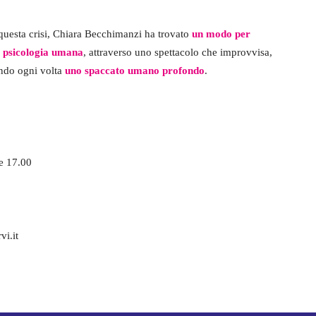
i questa crisi, Chiara Becchimanzi ha trovato
un modo per
a psicologia
umana
, attraverso uno spettacolo che improvvisa,
endo ogni volta
uno spaccato umano profondo
.
e 17.00
vi.it