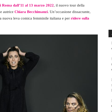
di Roma
dall’11 al 13 marzo 2022
, il nuovo tour della
 e autrice
Chiara Becchimanzi
. Un’occasione dissacrante,
la nuova leva comica femminile italiana e per
ridere sulla