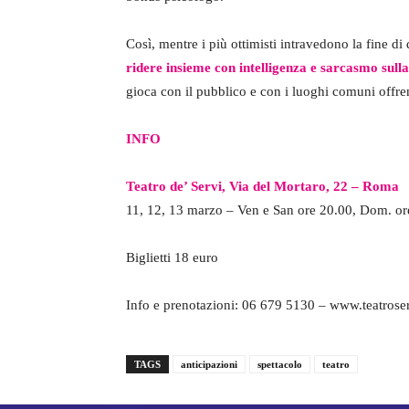
Così, mentre i più ottimisti intravedono la fine d
ridere insieme con intelligenza e sarcasmo sull
gioca con il pubblico e con i luoghi comuni offr
INFO
Teatro de’ Servi, Via del Mortaro, 22 – Roma
11, 12, 13 marzo – Ven e San ore 20.00, Dom. or
Biglietti 18 euro
Info e prenotazioni: 06 679 5130 – www.teatroser
TAGS
anticipazioni
spettacolo
teatro