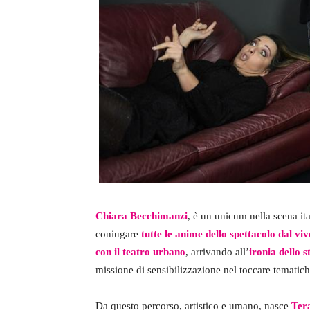
Chiara Becchimanzi
, è un unicum nella scena ital
coniugare
tutte le anime dello spettacolo dal vi
con il teatro urbano
, arrivando all’
ironia dello 
missione di sensibilizzazione nel toccare tematich
Da questo percorso, artistico e umano, nasce
Ter