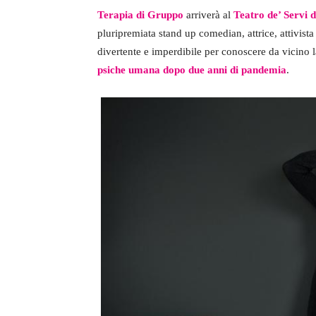
Terapia di Gruppo
arriverà al
Teatro de’ Servi 
pluripremiata stand up comedian, attrice, attivista
divertente e imperdibile per conoscere da vicino 
psiche umana dopo due anni di pandemia
.