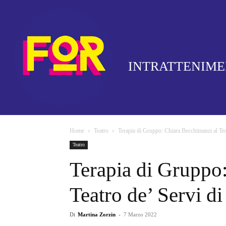
INTRATTENIM
Home
Teatro
Terapia di Gruppo: Chiara Becchimanzi al Te
Teatro
Terapia di Gruppo
Teatro de’ Servi d
Di
Martina Zorzin
-
7 Marzo 2022