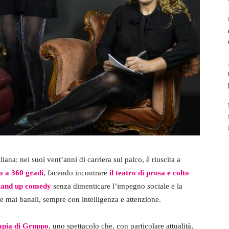
iana: nei suoi vent’anni di carriera sul palco, è riuscita a
vo a 360 gradi
, facendo incontrare
il teatro di prosa e colto
stand up comedy
senza dimenticare l’impegno sociale e la
e mai banali, sempre con intelligenza e attenzione.
apia di Gruppo
, uno spettacolo che, con particolare attualità,