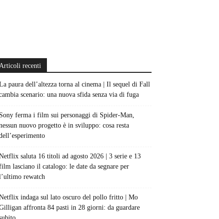
Articoli recenti
La paura dell’altezza torna al cinema | Il sequel di Fall
cambia scenario: una nuova sfida senza via di fuga
Sony ferma i film sui personaggi di Spider-Man,
nessun nuovo progetto è in sviluppo: cosa resta
dell’esperimento
Netflix saluta 16 titoli ad agosto 2026 | 3 serie e 13
film lasciano il catalogo: le date da segnare per
l’ultimo rewatch
Netflix indaga sul lato oscuro del pollo fritto | Mo
Gilligan affronta 84 pasti in 28 giorni: da guardare
subito