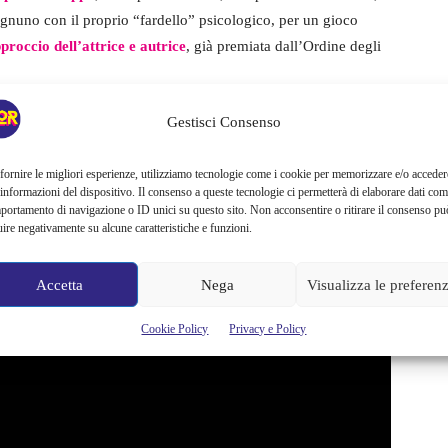
ognuno con il proprio “fardello” psicologico, per un gioco
pproccio dell’attrice e autrice
, già premiata dall’Ordine degli
Gestisci Consenso
ttacolo
fornire le migliori esperienze, utilizziamo tecnologie come i cookie per memorizzare e/o acceder
enza che esplora le idiosincrasie e gli
stereotipi
a cui
 informazioni del dispositivo. Il consenso a queste tecnologie ci permetterà di elaborare dati com
portamento di navigazione o ID unici su questo sito. Non acconsentire o ritirare il consenso pu
l femminile e stand up comedy, ma anche
attivismo e impegno
uire negativamente su alcune caratteristiche e funzioni.
erosi talenti e le professionalità di Chiara, in un gioco con il
po – si affida alla regola del
tutto è possibile
. Gli spettatori
Accetta
Nega
Visualizza le preferen
determinando la direzione che prenderà il discorso.
Cookie Policy
Privacy e Policy