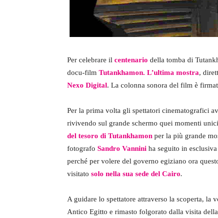
Per celebrare il
centenario
della tomba di Tutankh
docu-film
Tutankhamon. L’ultima mostra
, dire
Nexo Digital
. La colonna sonora del film è firma
Per la prima volta gli spettatori cinematografici 
rivivendo sul grande schermo quei momenti unici
del
tesoro di Tutankhamon
per la più grande mos
fotografo
Sandro Vannini
ha seguito in esclusiva
perché per volere del governo egiziano ora ques
visitato
solo nella sua sede del Cairo
.
A guidare lo spettatore attraverso la scoperta, la 
Antico Egitto e rimasto folgorato dalla visita de