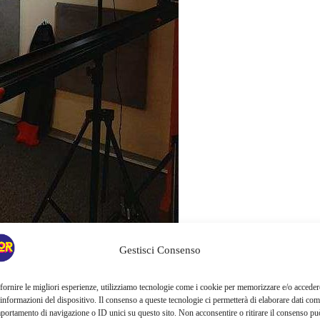
Gestisci Consenso
auro del nuovo
Grand Egyptian Museum
di Giza
, ancora
ahrir
del Cairo
, dove – in occasione dell’ultima tournée
fornire le migliori esperienze, utilizziamo tecnologie come i cookie per memorizzare e/o acceder
UT. Treasures of the Golden Pharaoh
” – osserveremo a
 informazioni del dispositivo. Il consenso a queste tecnologie ci permetterà di elaborare dati com
portamento di navigazione o ID unici su questo sito. Non acconsentire o ritirare il consenso pu
o del faraone
e i passaggi più impegnativi e poco noti del