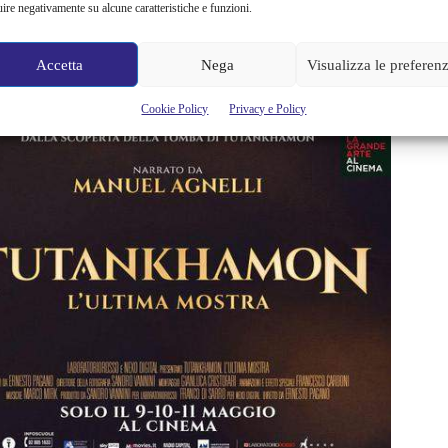
uire negativamente su alcune caratteristiche e funzioni.
ell’imponente
Statua del Guardiano del Re in legno dipinto e
Accetta
Nega
Visualizza le preferen
Cookie Policy
Privacy e Policy