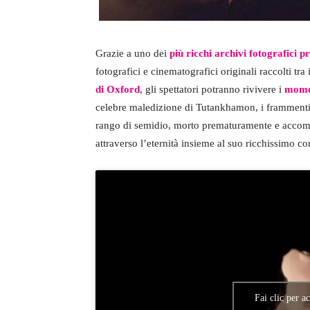
Grazie a uno dei
più ricchi archivi fotografici p
fotografici e cinematografici originali raccolti tra 
di Oxford
, gli spettatori potranno rivivere i
momen
celebre maledizione di Tutankhamon, i frammenti d
rango di semidio, morto prematuramente e accomp
attraverso l’eternità insieme al suo ricchissimo co
Fai clic per a