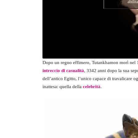
abilit
Dopo un regno effimero, Tutankhamon morì nel 1
intreccio di casualità
, 3342 anni dopo la sua sepo
dell’antico Egitto, l’unico capace di travalicare 
inattesa: quella della
celebrità
.