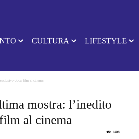
ENTO
CULTURA
LIFESTYLE
 esclusivo docu-film al cinema
ima mostra: l’inedito
film al cinema
1408