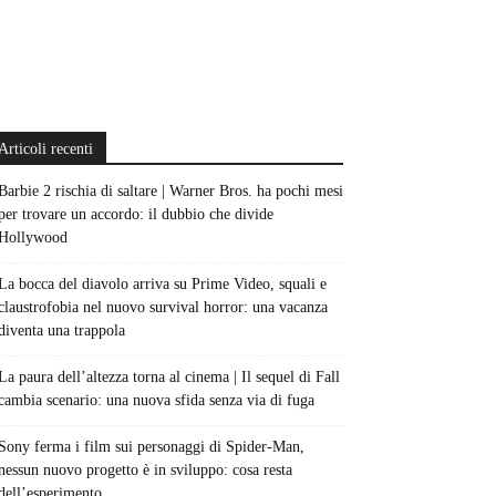
Articoli recenti
Barbie 2 rischia di saltare | Warner Bros. ha pochi mesi
per trovare un accordo: il dubbio che divide
Hollywood
La bocca del diavolo arriva su Prime Video, squali e
claustrofobia nel nuovo survival horror: una vacanza
diventa una trappola
La paura dell’altezza torna al cinema | Il sequel di Fall
cambia scenario: una nuova sfida senza via di fuga
Sony ferma i film sui personaggi di Spider-Man,
nessun nuovo progetto è in sviluppo: cosa resta
dell’esperimento