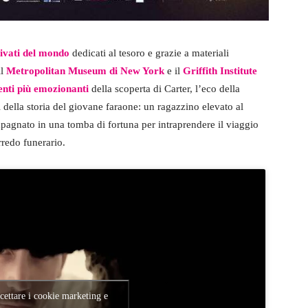
rivati del mondo
dedicati al tesoro e grazie a materiali
il
Metropolitan Museum di New York
e il
Griffith Institute
ti più emozionanti
della scoperta di Carter, l’eco della
ella storia del giovane faraone: un ragazzino elevato al
agnato in una tomba di fortuna per intraprendere il viaggio
rredo funerario.
ccettare i cookie marketing e