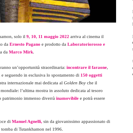
amon, solo il
9, 10, 11 maggio 2022
arriva al cinema il
tto da
Ernesto Pagano
e prodotto da
Laboratoriorosso e
ta da
Marco Mirk
.
avranno un’opportunità straordinaria:
incontrare il faraone
,
 e seguendo in esclusiva lo spostamento di
150 oggetti
tra internazionale mai dedicata al
Golden Boy
che il
 mondiale: l’ultima mostra in assoluto dedicata al tesoro
to patrimonio immenso diverrà
inamovibile
e potrà essere
voce di
Manuel Agnelli,
sin da giovanissimo appassionato di
lla tomba di Tutankhamon nel 1996.