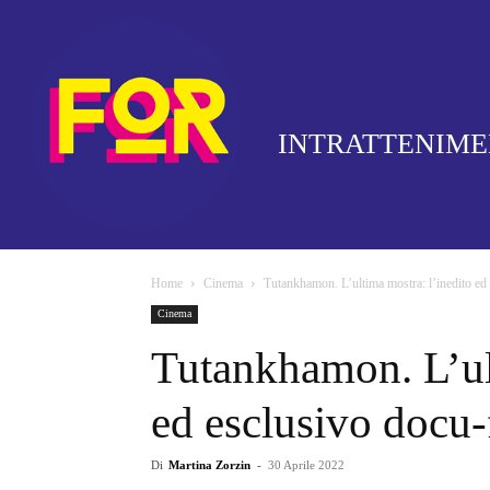
INTRATTENIM
Home
Cinema
Tutankhamon. L’ultima mostra: l’inedito ed
Cinema
Tutankhamon. L’ult
ed esclusivo docu-
Di
Martina Zorzin
-
30 Aprile 2022