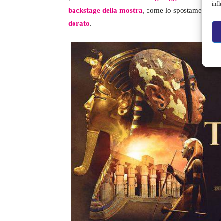
infl
backstage della mostra
, come lo spostamento d
dorato
.