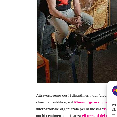
Attraverseremo così i dipartimenti dell’area rest
chiuso al pubblico, e il
Museo Egizio di piazza T
Per 
internazionale organizzata per la mostra “
KING T
alle
com
pochi centimetri di distanza
gli oggetti del tesor