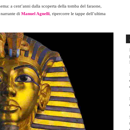
inema: a cent’anni dalla scoperta della tomba del faraone,
 narrante di
Manuel Agnelli
, ripercorre le tappe dell’ultima