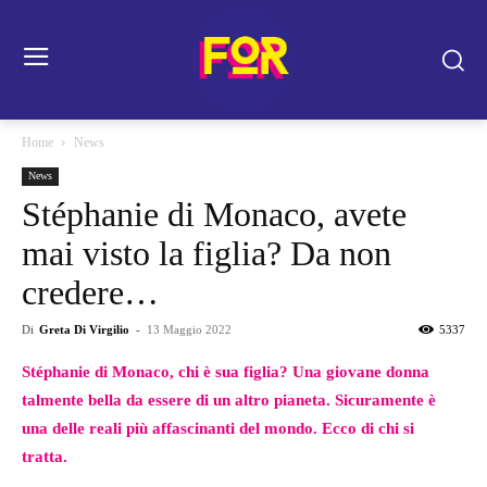
Home
News
News
Stéphanie di Monaco, avete
mai visto la figlia? Da non
credere…
Di
Greta Di Virgilio
-
13 Maggio 2022
5337
Stéphanie di Monaco, chi è sua figlia? Una giovane donna
talmente bella da essere di un altro pianeta. Sicuramente è
una delle reali più affascinanti del mondo. Ecco di chi si
tratta.