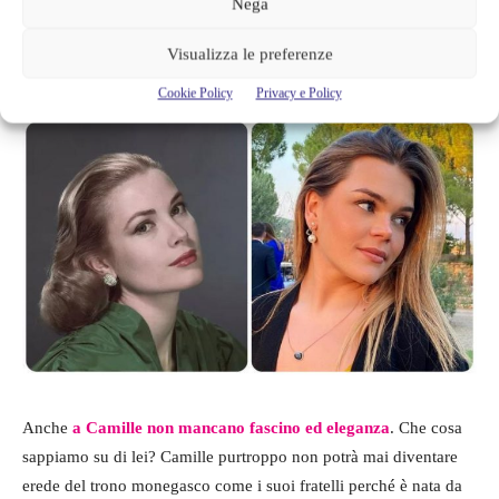
Nega
cosa che la bellezza della giovane ragazza suscita in chi la
guarda. Molti l’hanno definita
l’erede della ex attrice
Visualizza le preferenze
considerata una delle donne più belle del mondo.
Cookie Policy
Privacy e Policy
Anche
a Camille non mancano fascino ed eleganza
. Che cosa
sappiamo su di lei? Camille purtroppo non potrà mai diventare
erede del trono monegasco come i suoi fratelli perché è nata da