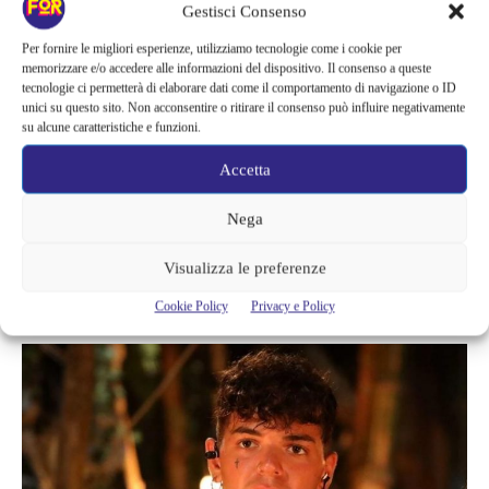
Gestisci Consenso
Ovviamente non è nulla di grave, infatti, il suo ritorno è stato
previsto in Palapa da venerdì 13 maggio. La sua
sparizione
Per fornire le migliori esperienze, utilizziamo tecnologie come i cookie per
memorizzare e/o accedere alle informazioni del dispositivo. Il consenso a queste
improvvisa
aveva allarmato numerosi telespettatori, ma
tecnologie ci permetterà di elaborare dati come il comportamento di navigazione o ID
fortunatamente la comunicazione di Alvin ha tranquillizzato il
unici su questo sito. Non acconsentire o ritirare il consenso può influire negativamente
su alcune caratteristiche e funzioni.
pubblico a casa.
Accetta
Nei giorni scorsi diversi utenti sul web si erano lamentati della
poca attenzione su Blind da parte degli autori, infatti, su Twitter
Nega
si legge:
“Si era fatto male ad un piede credo. Ma comunque
Visualizza le preferenze
talmente importante per gli autori da non fare passare neanche
la scritta sotto dicendo che in infermeria come per gli altri”.
Cookie Policy
Privacy e Policy