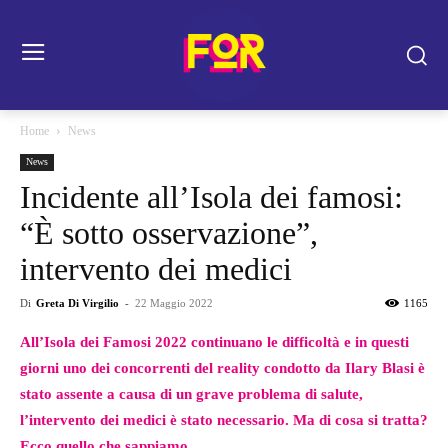
Home
News
News
Incidente all’Isola dei famosi:
“È sotto osservazione”,
intervento dei medici
Di
Greta Di Virgilio
-
22 Maggio 2022
1165
All’Isola dei Famosi 2022 continuano le difficoltà e in questi
giorni uno dei concorrenti del reality condotto da Ilary Blasi è
stato assente a causa di un grave problema di salute,
l’intervento dei medici è stato necessario. Ma di cosa si tratta?
Ecco quello che sappiamo.