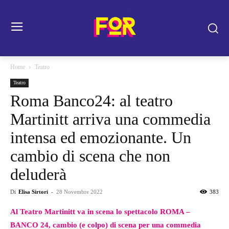
Home
Teatro
Teatro
Roma Banco24: al teatro
Martinitt arriva una commedia
intensa ed emozionante. Un
cambio di scena che non
deluderà
Di
Elisa Sirtori
-
28 Novembre 2022
383
Al Teatro Martinitt va in scena lo spettacolo ROMA –
BANCO 24, cambio (e colpo) di scena per una commedia