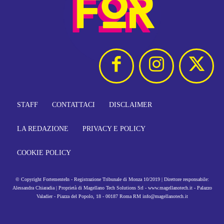
STAFF
CONTATTACI
DISCLAIMER
LA REDAZIONE
PRIVACY E POLICY
COOKIE POLICY
© Copyright FortementeIn - Registrazione Tribunale di Monza 10/2019 | Direttore responsabile:
Alessandra Chiaradia | Proprietà di Magellano Tech Solutions Srl - www.magellanotech.it - Palazzo
Valadier - Piazza del Popolo, 18 - 00187 Roma RM info@magellanotech.it