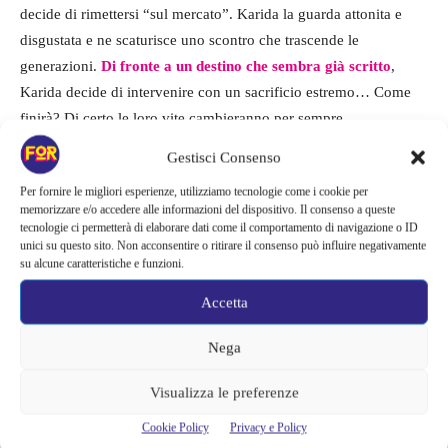
decide di rimettersi “sul mercato”. Karida la guarda attonita e
disgustata e ne scaturisce uno scontro che trascende le
generazioni.
Di fronte a un destino che sembra già scritto
,
Karida decide di intervenire con un sacrificio estremo… Come
finirà? Di certo le loro vite cambieranno per sempre.
Gestisci Consenso
INFO:
Per fornire le migliori esperienze, utilizziamo tecnologie come i cookie per
memorizzare e/o accedere alle informazioni del dispositivo. Il consenso a queste
tecnologie ci permetterà di elaborare dati come il comportamento di navigazione o ID
ROMA – BANCO 24
– di Gabriella Silvestri, diretto da Federico
unici su questo sito. Non acconsentire o ritirare il consenso può influire negativamente
Vigorito, con Gabriella Silvestri e Valentina Marziali. Prodotto da
su alcune caratteristiche e funzioni.
Ginevra Media Production.
Accetta
In scena dal 2 al 18 dicembre
Nega
Per lo spettacolo sono valide le promozioni:
Visualizza le preferenze
Cookie Policy
Privacy e Policy
MARTEDÌ A TEATRO – biglietto a 16 euro anziché 26 euro