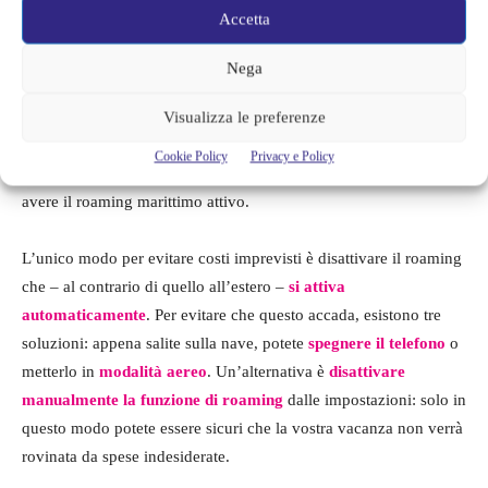
tutte le navi da crociera percorrono in pochissimo tempo. Questo
Accetta
vuol dire che il roaming
si attiva ogni volta che salpate in
mare
, sottraendo molti soldi dal vostro credito telefonico. Basta
Nega
pensare che le telefonate in uscita o in entrata costano ben
2
euro al minuto,
con
50 centesimi allo scatto
, mentre il traffico
Visualizza le preferenze
dati costa
0,263 centesimi per kB
.
Prezzi folli, che ogni anno
Cookie Policy
Privacy e Policy
rovinano le vacanze a migliaia di passeggeri
, inconsapevoli di
avere il roaming marittimo attivo.
L’unico modo per evitare costi imprevisti è disattivare il roaming
che – al contrario di quello all’estero –
si attiva
automaticamente
. Per evitare che questo accada, esistono tre
soluzioni: appena salite sulla nave, potete
spegnere il telefono
o
metterlo in
modalità aereo
. Un’alternativa è
disattivare
manualmente la funzione di roaming
dalle impostazioni: solo in
questo modo potete essere sicuri che la vostra vacanza non verrà
rovinata da spese indesiderate.