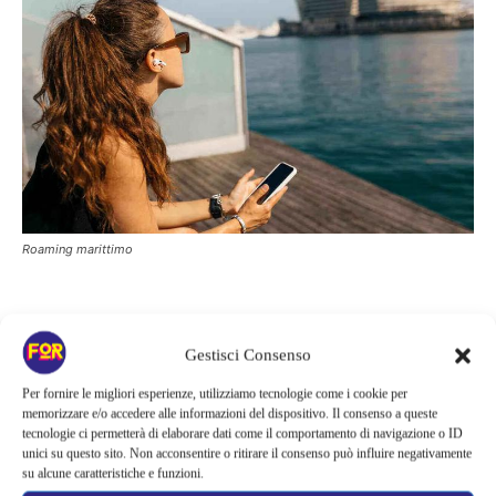
Roaming marittimo
Come difendersi da spese
Gestisci Consenso
indesiderate
Per fornire le migliori esperienze, utilizziamo tecnologie come i cookie per
memorizzare e/o accedere alle informazioni del dispositivo. Il consenso a queste
tecnologie ci permetterà di elaborare dati come il comportamento di navigazione o ID
Il roaming marittimo entra in azione non appena ci si allontana di
unici su questo sito. Non acconsentire o ritirare il consenso può influire negativamente
5 miglia dalla costa
: si tratta di una distanza molto breve, che
su alcune caratteristiche e funzioni.