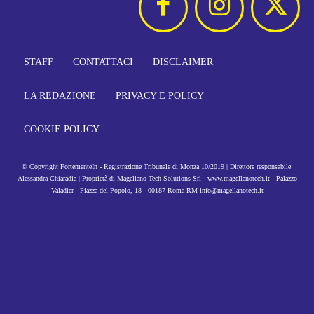
STAFF
CONTATTACI
DISCLAIMER
LA REDAZIONE
PRIVACY E POLICY
COOKIE POLICY
© Copyright FortementeIn - Registrazione Tribunale di Monza 10/2019 | Direttore responsabile:
Alessandra Chiaradia | Proprietà di Magellano Tech Solutions Srl - www.magellanotech.it - Palazzo
Valadier - Piazza del Popolo, 18 - 00187 Roma RM info@magellanotech.it