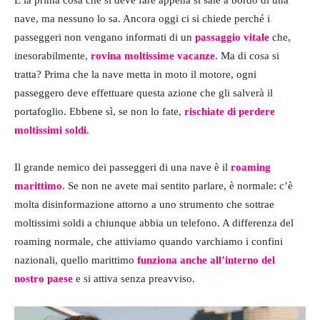
È la prima cosa che si deve fare appena si sale a bordo di una
nave, ma nessuno lo sa. Ancora oggi ci si chiede perché i
passeggeri non vengano informati di un
passaggio vitale
che,
inesorabilmente,
rovina moltissime vacanze
. Ma di cosa si
tratta? Prima che la nave metta in moto il motore, ogni
passeggero deve effettuare questa azione che gli salverà il
portafoglio. Ebbene sì, se non lo fate,
rischiate di perdere
moltissimi soldi
.
Il grande nemico dei passeggeri di una nave è il
roaming
marittimo
. Se non ne avete mai sentito parlare, è normale: c’è
molta disinformazione attorno a uno strumento che sottrae
moltissimi soldi a chiunque abbia un telefono. A differenza del
roaming normale, che attiviamo quando varchiamo i confini
nazionali, quello marittimo
funziona anche all’interno del
nostro paese
e si attiva senza preavviso.