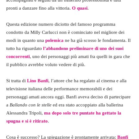
accompagnati e seguiti da un ballerino professionista e tutti
pronti a danzare fino alla vittoria.
O quasi
.
Questa edizione numero diciotto del famoso programma
condotto da Milly Carlucci non è cominciato nel migliore dei
modi in quanto una
polemica
ne ha già scosso le fondamenta. Il
tutto ha riguardato
l’abbandono preliminare di uno dei suoi
concorrenti
, uno dei personaggi più amati fra quelli in gara che
il pubblico avrebbe voluto vedere di più.
Si tratta di
Lino Banfi
, l’attore che ha regalato al cinema e alla
televisione italiana delle performance memorabili e dei
personaggi amati ancora oggi. Banfi aveva deciso di partecipare
a
Ballando con le stelle
ed era stato accoppiato alla ballerina
Alessandra Tripoli,
ma dopo solo tre puntate ha gettato la
spugna e si è ritirato
.
Cosa è successo? La spiegazione è prontamente arrivata:
Banfi