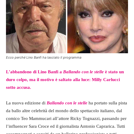
Ecco perché Lino Banfi ha lasciato il programma
L’abbandono di Lino Banfi a
Ballando con le stelle
è stato un
duro colpo, ma il motivo è saltato alla luce: Milly Carlucci
sotto accusa.
La nuova edizione di
Ballando con le stelle
ha portato sulla pista
da ballo altre celebrità del mondo dello spettacolo italiano, dal
comico Teo Mammucari all’attore Ricky Tognazzi, passando per
l’influencer Sara Croce ed il giornalista Antonio Caprarica. Tutti