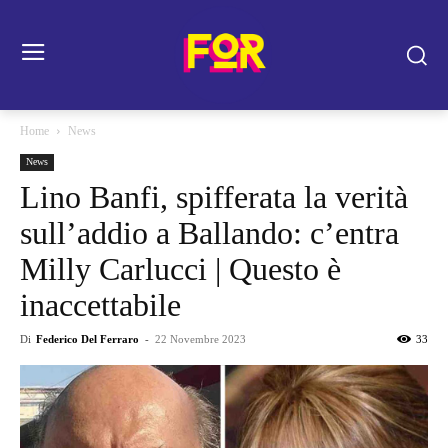
Home
News
News
Lino Banfi, spifferata la verità
sull’addio a Ballando: c’entra
Milly Carlucci | Questo è
inaccettabile
Di
Federico Del Ferraro
-
22 Novembre 2023
33