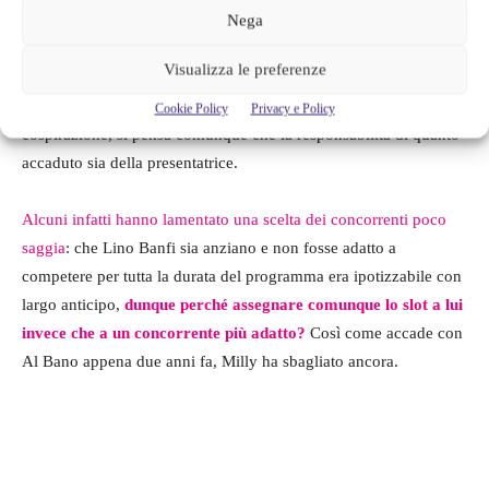
Nega
La colpa è ricaduta inevitabilmente su Milly Carlucci
, che
di
Ballando con le stelle
è la direttrice d’orchestra. Forse Carlucci
Visualizza le preferenze
voleva Banfi a tutti i costi per lo show, seppur consapevole che
non avrebbe “retto” fino alla fine. Ma anche se non c’è nessuna
Cookie Policy
Privacy e Policy
cospirazione, si pensa comunque che la responsabilità di quanto
accaduto sia della presentatrice.
Alcuni infatti hanno lamentato una scelta dei concorrenti poco
saggia
: che Lino Banfi sia anziano e non fosse adatto a
competere per tutta la durata del programma era ipotizzabile con
largo anticipo,
dunque perché assegnare comunque lo slot a lui
invece che a un concorrente più adatto?
Così come accade con
Al Bano appena due anni fa, Milly ha sbagliato ancora.