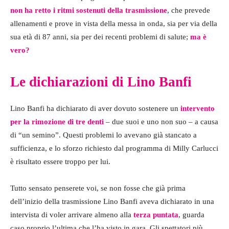
non ha retto i ritmi sostenuti della trasmissione
, che prevede
allenamenti e prove in vista della messa in onda, sia per via della
sua età di 87 anni, sia per dei recenti problemi di salute;
ma è
vero?
Le dichiarazioni di Lino Banfi
Lino Banfi ha dichiarato di aver dovuto sostenere un
intervento
per la rimozione di tre denti
– due suoi e uno non suo – a causa
di “un semino”. Questi problemi lo avevano già stancato a
sufficienza, e lo sforzo richiesto dal programma di Milly Carlucci
è risultato essere troppo per lui.
Tutto sensato penserete voi, se non fosse che già prima
dell’inizio della trasmissione Lino Banfi aveva dichiarato in una
intervista di voler arrivare almeno alla
terza puntata
, guarda
caso proprio l’ultima che l’ha visto in gara. Gli spettatori più