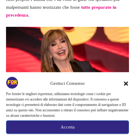
malpensanti hanno teorizzato che fosse
tutto preparato in
precedenza
.
Gestisci Consenso
Per fornire le migliori esperienze, utilizziamo tecnologie come i cookie per
memorizzare e/o accedere alle informazioni del dispositivo. Il consenso a queste
Milly Carlucci
tecnologie ci permetterà di elaborare dati come il comportamento di navigazione o ID
unici su questo sito. Non acconsentire o ritirare il consenso può influire negativamente
su alcune caratteristiche e funzioni.
La colpa è di Milly Carlucci
Accetta