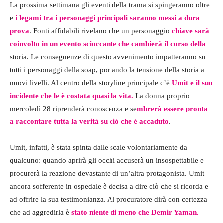
La prossima settimana gli eventi della trama si spingeranno oltre
e
i legami tra i personaggi principali saranno messi a dura
prova
. Fonti affidabili rivelano che un personaggio
chiave sarà
coinvolto in un evento scioccante che cambierà il corso della
storia. Le conseguenze di questo avvenimento impatteranno su
tutti i personaggi della soap, portando la tensione della storia a
nuovi livelli. Al centro della storyline principale c’è
Umit e il suo
incidente che le è costata quasi la vita.
La donna proprio
mercoledì 28 riprenderà conoscenza e se
mbrerà essere pronta
a raccontare tutta la verità su ciò che è accaduto
.
Umit, infatti, è stata spinta dalle scale volontariamente da
qualcuno: quando aprirà gli occhi accuserà un insospettabile e
procurerà la reazione devastante di un’altra protagonista. Umit
ancora sofferente in ospedale è decisa a dire ciò che si ricorda e
ad offrire la sua testimonianza. Al procuratore dirà con certezza
che ad aggredirla è
stato niente di meno che
Demir Yaman.