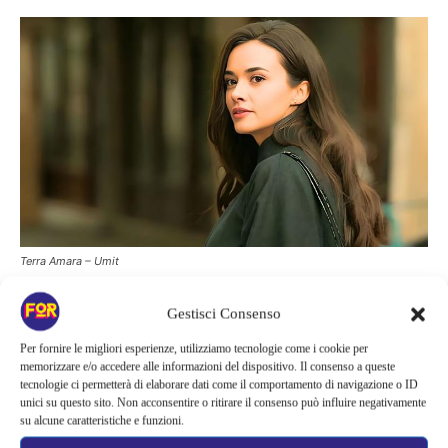
Terra Amara – Umit
Gestisci Consenso
Qual è la verità? La presunta
Per fornire le migliori esperienze, utilizziamo tecnologie come i cookie per
memorizzare e/o accedere alle informazioni del dispositivo. Il consenso a queste
innocenza di Demir
tecnologie ci permetterà di elaborare dati come il comportamento di navigazione o ID
unici su questo sito. Non acconsentire o ritirare il consenso può influire negativamente
su alcune caratteristiche e funzioni.
Tuttavia, nei giorni successivi un’altra verità verrà svelata: Demir