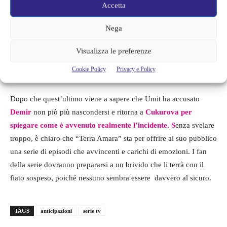
Accetta
potrebbe essere innocente e per questo l
a sua incarcerazione
sarebbe semplicemente ingiusta.
A combattere per la verità ci
Nega
sarà sua moglie
Zulehya
che proprio durante questa ricerca di
risposte incorrerà in alcune situazioni pericolose
. Più avanti nella
Visualizza le preferenze
settimana di verrà a scoprire che Umit potrebbe essere vittima di
Cookie Policy
Privacy e Policy
un complotto e a scagionarlo arriverà il suo fratellastro
Fikret.
Dopo che quest’ultimo viene a sapere che Umit ha accusato
Demir
non piò più nascondersi e ritorna a
Cukurova per
spiegare come è avvenuto realmente l’incidente. S
enza svelare
troppo, è chiaro che “Terra Amara” sta per offrire al suo pubblico
una serie di episodi che avvincenti e carichi di emozioni. I fan
della serie dovranno prepararsi a un brivido che li terrà con il
fiato sospeso, poiché nessuno sembra essere davvero al sicuro.
TAGS
anticipazioni
serie tv