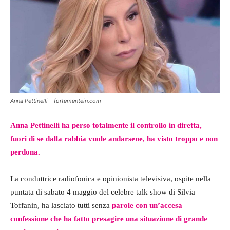
Anna Pettinelli – fortementein.com
Anna Pettinelli ha perso totalmente il controllo in diretta,
fuori di se dalla rabbia vuole andarsene, ha visto troppo e non
perdona.
La conduttrice radiofonica e opinionista televisiva, ospite nella
puntata di sabato 4 maggio del celebre talk show di Silvia
Toffanin, ha lasciato tutti senza
parole con un’accesa
confessione che ha fatto presagire una situazione di grande