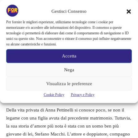
Gestisci Consenso
Per fornire le migliori esperienze, utilizziamo tecnologie come i cookie per
memorizzare e/o accedere alle informazioni del dispositivo. Il consenso a queste
tecnologie ci permetterà di elaborare dati come il comportamento di navigazione o ID
unici su questo sito. Non acconsentire o ritirare il consenso può influire negativamente
su alcune caratteristiche e funzioni.
Anna Pettinelli – temptatio Island – fortementein.com
Accetta
L’Epilogo di un amore
Nega
conturbante: La Vita dopo Stefano
Visualizza le preferenze
Macchi
Cookie Policy
Privacy e Policy
Della vita privata di Anna Pettinelli si conosce poco, se non il
legame con una figlia avuta dal precedente matrimonio. Tuttavia,
la sua storia d’amore più nota è stata con un uomo ben più
giovane di lei, Stefano Macchi. L’attore e doppiatore, compagno