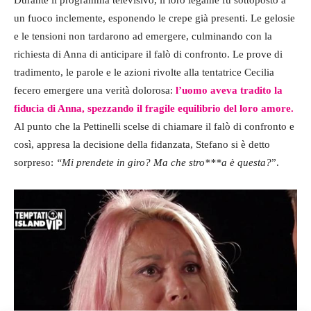
Durante il programma televisivo, il loro legame fu sottoposto a
un fuoco inclemente, esponendo le crepe già presenti. Le gelosie
e le tensioni non tardarono ad emergere, culminando con la
richiesta di Anna di anticipare il falò di confronto. Le prove di
tradimento, le parole e le azioni rivolte alla tentatrice Cecilia
fecero emergere una verità dolorosa:
l’uomo aveva tradito la
fiducia di Anna, spezzando il fragile equilibrio del loro amore.
Al punto che la Pettinelli scelse di chiamare il falò di confronto e
così, appresa la decisione della fidanzata, Stefano si è detto
sorpreso:
“Mi prendete in giro? Ma che stro***a è questa?
”.