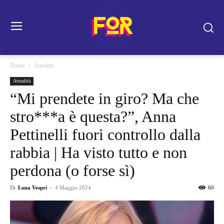
Home
Attualità
Attualità
“Mi prendete in giro? Ma che
stro***a è questa?”, Anna
Pettinelli fuori controllo dalla
rabbia | Ha visto tutto e non
perdona (o forse sì)
Di
Luna Vespri
-
4 Maggio 2024
60