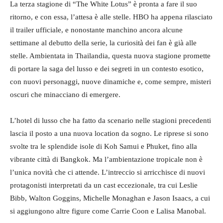
La terza stagione di “The White Lotus” è pronta a fare il suo
ritorno, e con essa, l’attesa è alle stelle. HBO ha appena rilasciato
il trailer ufficiale, e nonostante manchino ancora alcune
settimane al debutto della serie, la curiosità dei fan è già alle
stelle. Ambientata in Thailandia, questa nuova stagione promette
di portare la saga del lusso e dei segreti in un contesto esotico,
con nuovi personaggi, nuove dinamiche e, come sempre, misteri
oscuri che minacciano di emergere.
L’hotel di lusso che ha fatto da scenario nelle stagioni precedenti
lascia il posto a una nuova location da sogno. Le riprese si sono
svolte tra le splendide isole di Koh Samui e Phuket, fino alla
vibrante città di Bangkok. Ma l’ambientazione tropicale non è
l’unica novità che ci attende. L’intreccio si arricchisce di nuovi
protagonisti interpretati da un cast eccezionale, tra cui Leslie
Bibb, Walton Goggins, Michelle Monaghan e Jason Isaacs, a cui
si aggiungono altre figure come Carrie Coon e Lalisa Manobal.