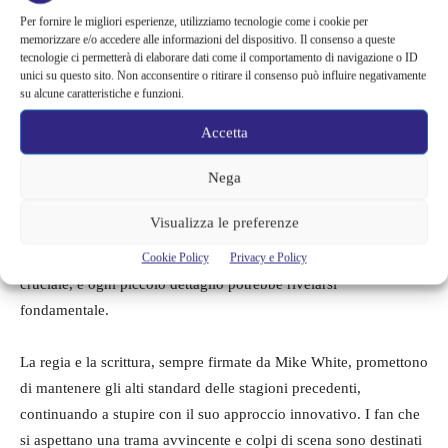
Per fornire le migliori esperienze, utilizziamo tecnologie come i cookie per
un cast stellare che arricchisce ulteriormente la trama. Personaggi
memorizzare e/o accedere alle informazioni del dispositivo. Il consenso a queste
complessi, ambigui e intriganti, che si trovano a dover affrontare
tecnologie ci permetterà di elaborare dati come il comportamento di navigazione o ID
i loro demoni mentre i segreti si rivelano. La presenza di attori
unici su questo sito. Non acconsentire o ritirare il consenso può influire negativamente
su alcune caratteristiche e funzioni.
come Leslie Bibb, Carrie Coon e Walton Goggins aggiunge un
ulteriore strato di profondità a una storia che si preannuncia
Accetta
esplosiva. Con un mix di esperti veterani del cinema e talenti
Nega
emergenti, “The White Lotus” 3 alza la posta in gioco. Non sono
solo i protagonisti a essere messi alla prova, ma anche gli
Visualizza le preferenze
spettatori, che dovranno rimanere sul filo del rasoio fino alla fine
della stagione. Ogni scelta dei personaggi potrebbe essere
Cookie Policy
Privacy e Policy
cruciale, e ogni piccolo dettaglio potrebbe rivelarsi
fondamentale.
La regia e la scrittura, sempre firmate da Mike White, promettono
di mantenere gli alti standard delle stagioni precedenti,
continuando a stupire con il suo approccio innovativo. I fan che
si aspettano una trama avvincente e colpi di scena sono destinati