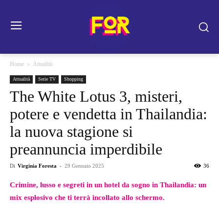
Home
Attualità
Attualità
Serie TV
Shopping
The White Lotus 3, misteri,
potere e vendetta in Thailandia:
la nuova stagione si
preannuncia imperdibile
Di
Virginia Foresta
-
29 Gennaio 2025
36
Crimine, lusso e segreti in un hotel da sogno in Thailandia: un
mix esplosivo che ti terrà incollato allo schermo.