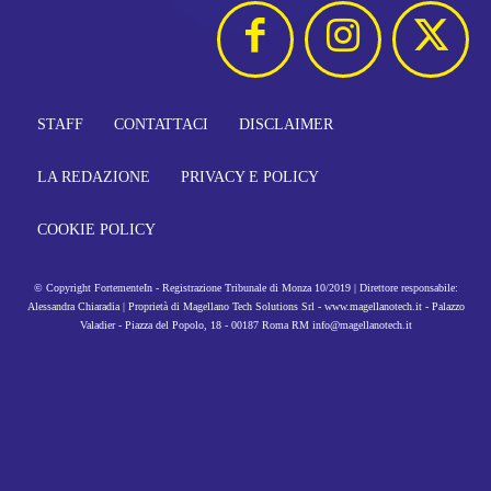
STAFF
CONTATTACI
DISCLAIMER
LA REDAZIONE
PRIVACY E POLICY
COOKIE POLICY
© Copyright FortementeIn - Registrazione Tribunale di Monza 10/2019 | Direttore responsabile:
Alessandra Chiaradia | Proprietà di Magellano Tech Solutions Srl - www.magellanotech.it - Palazzo
Valadier - Piazza del Popolo, 18 - 00187 Roma RM info@magellanotech.it