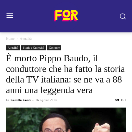
Home
Attualità
Attualità
Storia e Curiosità
Costume
È morto Pippo Baudo, il
conduttore che ha fatto la storia
della TV italiana: se ne va a 88
anni una leggenda vera
Di
Camilla Conti
-
16 Agosto 2025
101