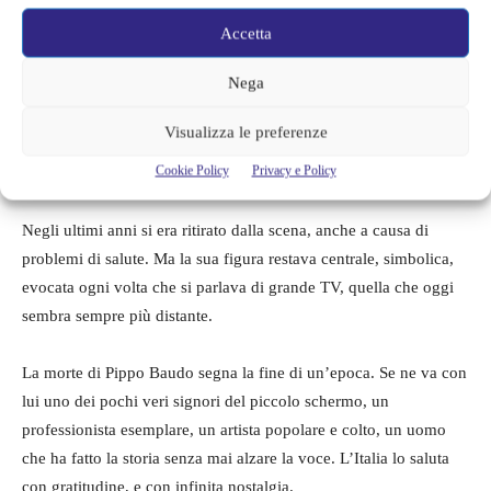
Nel 1986 ha sposato la cantante
Katia Ricciarelli
, da cui si è
separato nel 2004. La sua vita privata è sempre rimasta ai
Accetta
margini del gossip, mantenuta con discrezione. Nel 2023, Baudo
Nega
aveva fatto una delle sue ultime apparizioni pubbliche in
un’intervista dove, con voce bassa ma lucida, aveva detto: “Non
Visualizza le preferenze
ho rimpianti, ho dato tutto alla mia RAI e al pubblico. È stata una
Cookie Policy
Privacy e Policy
vita piena.”
Negli ultimi anni si era ritirato dalla scena, anche a causa di
problemi di salute. Ma la sua figura restava centrale, simbolica,
evocata ogni volta che si parlava di grande TV, quella che oggi
sembra sempre più distante.
La morte di Pippo Baudo segna la fine di un’epoca. Se ne va con
lui uno dei pochi veri signori del piccolo schermo, un
professionista esemplare, un artista popolare e colto, un uomo
che ha fatto la storia senza mai alzare la voce. L’Italia lo saluta
con gratitudine, e con infinita nostalgia.