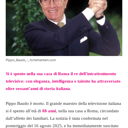
Pippo_Baudo_-_fortementein.com
Si è spento nella sua casa di Roma il re dell’intrattenimento
televisivo: con eleganza, intelligenza e talento ha attraversato
oltre sessant’anni di storia italiana.
Pippo Baudo è morto. Il grande maestro della televisione italiana
si è spento all’età di
88 anni
, nella sua casa a Roma, circondato
dall’affetto dei familiari. La notizia è stata confermata nel
pomeriggio del 16 agosto 2025, e ha immediatamente suscitato