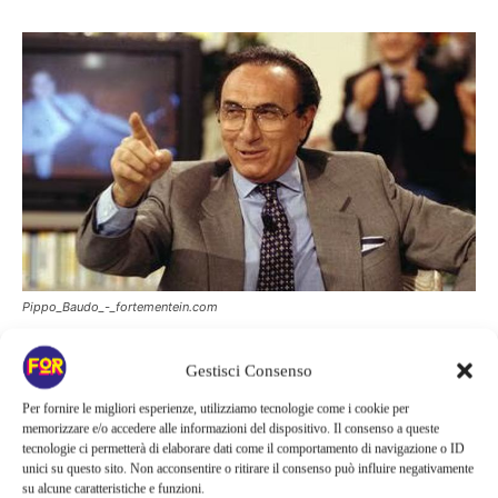
Pippo_Baudo_-_fortementein.com
Gestisci Consenso
Una vita pubblica e privata tra
Per fornire le migliori esperienze, utilizziamo tecnologie come i cookie per
memorizzare e/o accedere alle informazioni del dispositivo. Il consenso a queste
alti e bassi
tecnologie ci permetterà di elaborare dati come il comportamento di navigazione o ID
unici su questo sito. Non acconsentire o ritirare il consenso può influire negativamente
su alcune caratteristiche e funzioni.