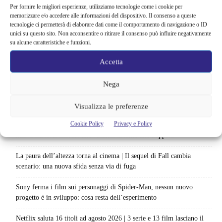
Per fornire le migliori esperienze, utilizziamo tecnologie come i cookie per
Articoli recenti
memorizzare e/o accedere alle informazioni del dispositivo. Il consenso a queste
tecnologie ci permetterà di elaborare dati come il comportamento di navigazione o ID
Sky e NOW svelano le uscite di agosto 2026 | Serie, film e
unici su questo sito. Non acconsentire o ritirare il consenso può influire negativamente
documentari in arrivo: i titoli da non perdere
su alcune caratteristiche e funzioni.
Accetta
Spider-Man: Brand New Day riapre una vecchia ferita | Il finale
alimenta una nuova teoria: il dettaglio che coinvolge i due più amati
Nega
Barbie 2 rischia di saltare | Warner Bros. ha pochi mesi per trovare un
accordo: il dubbio che divide Hollywood
Visualizza le preferenze
Cookie Policy
Privacy e Policy
La bocca del diavolo arriva su Prime Video, squali e claustrofobia nel
nuovo survival horror: una vacanza diventa una trappola
La paura dell’altezza torna al cinema | Il sequel di Fall cambia
scenario: una nuova sfida senza via di fuga
Sony ferma i film sui personaggi di Spider-Man, nessun nuovo
progetto è in sviluppo: cosa resta dell’esperimento
Netflix saluta 16 titoli ad agosto 2026 | 3 serie e 13 film lasciano il