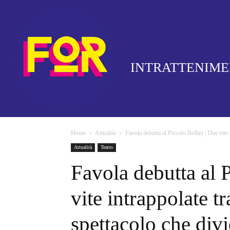
INTRATTENIM
Home
Attualità
Favola debutta al Piccolo Bellini | Due vite 
Attualità
Teatro
Favola debutta al P
vite intrappolate t
spettacolo che div