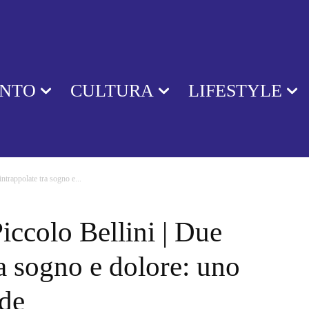
ENTO
CULTURA
LIFESTYLE
intrappolate tra sogno e...
iccolo Bellini | Due
ra sogno e dolore: uno
ide