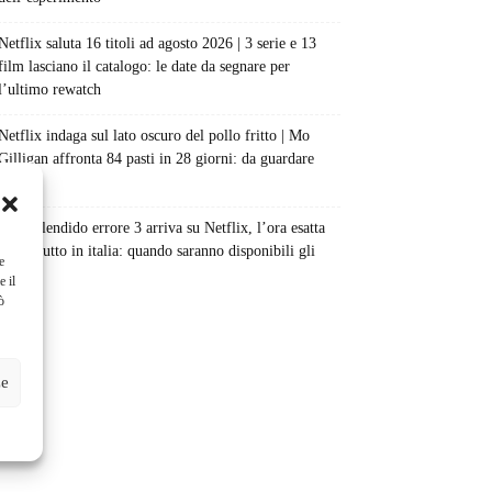
Netflix saluta 16 titoli ad agosto 2026 | 3 serie e 13
film lasciano il catalogo: le date da segnare per
l’ultimo rewatch
Netflix indaga sul lato oscuro del pollo fritto | Mo
Gilligan affronta 84 pasti in 28 giorni: da guardare
subito
Uno splendido errore 3 arriva su Netflix, l’ora esatta
del debutto in italia: quando saranno disponibili gli
e
episodi
e il
ò
ze