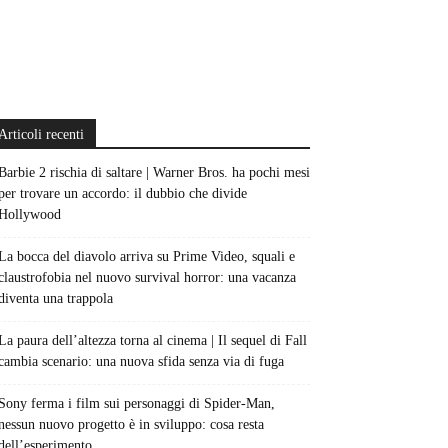
Articoli recenti
Barbie 2 rischia di saltare | Warner Bros. ha pochi mesi
per trovare un accordo: il dubbio che divide
Hollywood
La bocca del diavolo arriva su Prime Video, squali e
claustrofobia nel nuovo survival horror: una vacanza
diventa una trappola
La paura dell’altezza torna al cinema | Il sequel di Fall
cambia scenario: una nuova sfida senza via di fuga
Sony ferma i film sui personaggi di Spider-Man,
nessun nuovo progetto è in sviluppo: cosa resta
dell’esperimento