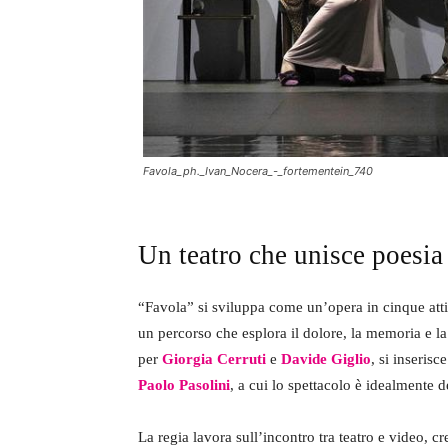
Favola_ph._Ivan_Nocera_-_fortementein_740
Un teatro che unisce poesia 
“Favola” si sviluppa come un’opera in cinque att
un percorso che esplora il dolore, la memoria e la 
per
Giorgia Cerruti
e
Davide Giglio
, si inseris
Paolo Pasolini
, a cui lo spettacolo è idealmente d
La regia lavora sull’incontro tra teatro e video, 