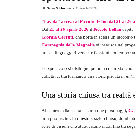
Di
Nereo Schiavone
-
17 Aprile 2026
“Favola” arriva al Piccolo Bellini dal 21 al 26 
Dal
21 al 26 aprile 2026
il
Piccolo Bellini
ospita
Giorgia Cerruti
, che porta in scena un racconto 
Compagnia della Magnolia
si inserisce nel prog
unisce linguaggi diversi e riflessioni contempora
Lo spettacolo si distingue per una costruzione na
collettiva, trasformando una storia privata in un’i
Una storia chiusa tra realtà 
Al centro della scena ci sono due personaggi,
G.
non può uscire. In questo spazio chiuso, dominat
serie di visioni che attraversano il confine tra s