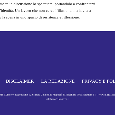
 mette in discussione lo spettatore, portandolo a confrontarsi
’identità. Un lavoro che non cerca l’illusione, ma invita a
 la scena in uno spazio di resistenza e riflessione.
DISCLAIMER
LA REDAZIONE
PRIVACY E PO
9 | Direttore responsabile: Alessandra Chiaradia | Proprietà di Magellano Tech Solutions Srl - www.magellan
info@magellanotech.it