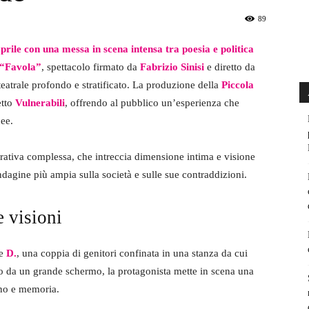
89
aprile con una messa in scena intensa tra poesia e politica
“Favola”
, spettacolo firmato da
Fabrizio Sinisi
e diretto da
teatrale profondo e stratificato. La produzione della
Piccola
etto
Vulnerabili
, offrendo al pubblico un’esperienza che
nee.
rrativa complessa, che intreccia dimensione intima e visione
ndagine più ampia sulla società e sulle sue contraddizioni.
e visioni
e
D.
, una coppia di genitori confinata in una stanza da cui
o da un grande schermo, la protagonista mette in scena una
ogno e memoria.