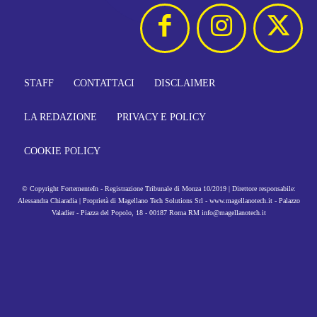
STAFF
CONTATTACI
DISCLAIMER
LA REDAZIONE
PRIVACY E POLICY
COOKIE POLICY
© Copyright FortementeIn - Registrazione Tribunale di Monza 10/2019 | Direttore responsabile:
Alessandra Chiaradia | Proprietà di Magellano Tech Solutions Srl - www.magellanotech.it - Palazzo
Valadier - Piazza del Popolo, 18 - 00187 Roma RM info@magellanotech.it