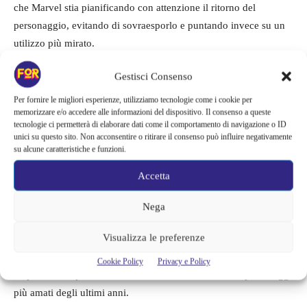
che Marvel stia pianificando con attenzione il ritorno del
personaggio, evitando di sovraesporlo e puntando invece su un
utilizzo più mirato.
Gestisci Consenso
Nel frattempo, i fan continuano a interrogarsi sulla possibile
presenza di Deadpool in
Avengers: Doomsday
, previsto per il
Per fornire le migliori esperienze, utilizziamo tecnologie come i cookie per
memorizzare e/o accedere alle informazioni del dispositivo. Il consenso a queste
18 dicembre 2026
. Tuttavia, lo stesso Reynolds ha chiarito di
tecnologie ci permetterà di elaborare dati come il comportamento di navigazione o ID
non aver preso parte alle riprese del film, spegnendo almeno per
unici su questo sito. Non acconsentire o ritirare il consenso può influire negativamente
su alcune caratteristiche e funzioni.
ora le voci su un suo coinvolgimento diretto. Prima di quel
capitolo, il MCU tornerà al cinema con
Spider-Man: Brand New
Accetta
Day
, in uscita il
31 luglio
.
Nega
Nonostante le incertezze, una cosa appare chiara: Deadpool
Visualizza le preferenze
continuerà a essere parte del futuro Marvel, ma con modalità
diverse rispetto al passato. Una trasformazione che potrebbe
Cookie Policy
Privacy e Policy
sorprendere il pubblico e ridefinire il ruolo di uno dei personaggi
più amati degli ultimi anni.