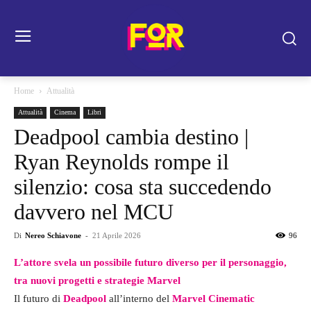
Home
Attualità
Attualità
Cinema
Libri
Deadpool cambia destino |
Ryan Reynolds rompe il
silenzio: cosa sta succedendo
davvero nel MCU
Di
Nereo Schiavone
-
21 Aprile 2026
96
L’attore svela un possibile futuro diverso per il personaggio,
tra nuovi progetti e strategie Marvel
Il futuro di
Deadpool
all’interno del
Marvel Cinematic