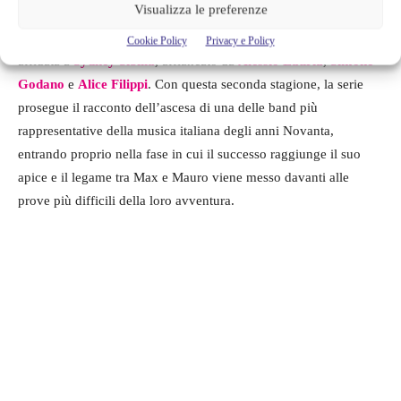
Visualizza le preferenze
Edoardo Ferrario
e
Roberto Zibetti
, mentre tra le nuove
entrate figurano
Gaia Zampighi
e
Rosa Barbolini
. La regia è
Cookie Policy
Privacy e Policy
affidata a
Sydney Sibilia
, affiancato da
Alessio Lauria
,
Simone
Godano
e
Alice Filippi
. Con questa seconda stagione, la serie
prosegue il racconto dell’ascesa di una delle band più
rappresentative della musica italiana degli anni Novanta,
entrando proprio nella fase in cui il successo raggiunge il suo
apice e il legame tra Max e Mauro viene messo davanti alle
prove più difficili della loro avventura.