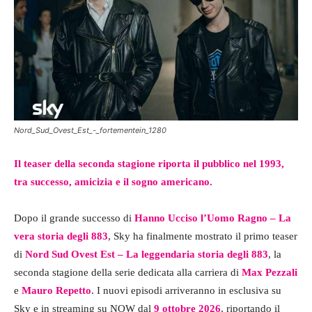
Nord_Sud_Ovest_Est_-_fortementein_1280
Il teaser della seconda stagione riporta il pubblico nel 1993,
tra successo, amicizia e il sogno americano.
Dopo il grande successo di
Hanno Ucciso l’Uomo Ragno – La
vera storia degli 883
, Sky ha finalmente mostrato il primo teaser
di
Nord Sud Ovest Est – La leggendaria storia degli 883
, la
seconda stagione della serie dedicata alla carriera di
Max Pezzali
e
Mauro Repetto
. I nuovi episodi arriveranno in esclusiva su
Sky e in streaming su NOW dal
9 ottobre 2026
, riportando il