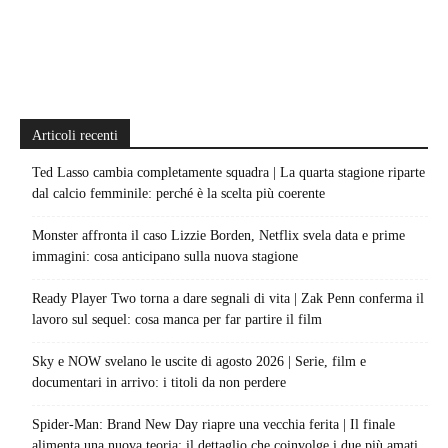
Articoli recenti
Ted Lasso cambia completamente squadra | La quarta stagione riparte
dal calcio femminile: perché è la scelta più coerente
Monster affronta il caso Lizzie Borden, Netflix svela data e prime
immagini: cosa anticipano sulla nuova stagione
Ready Player Two torna a dare segnali di vita | Zak Penn conferma il
lavoro sul sequel: cosa manca per far partire il film
Sky e NOW svelano le uscite di agosto 2026 | Serie, film e
documentari in arrivo: i titoli da non perdere
Spider-Man: Brand New Day riapre una vecchia ferita | Il finale
alimenta una nuova teoria: il dettaglio che coinvolge i due più amati