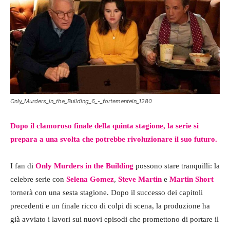
Only_Murders_in_the_Building_6_-_fortementein_1280
Dopo il clamoroso finale della quinta stagione, la serie si
prepara a una svolta che potrebbe rivoluzionare il suo futuro.
I fan di
Only Murders in the Building
possono stare tranquilli: la
celebre serie con
Selena Gomez
,
Steve Martin
e
Martin Short
tornerà con una sesta stagione. Dopo il successo dei capitoli
precedenti e un finale ricco di colpi di scena, la produzione ha
già avviato i lavori sui nuovi episodi che promettono di portare il