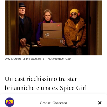
Only_Murders_in_the_Building_6_-_fortementein_1280
Un cast ricchissimo tra star
britanniche e una ex Spice Girl
Se le stagioni precedenti avevano già stupito per la quantità di
Gestisci Consenso
guest star presenti, la sesta sembra intenzionata ad alzare