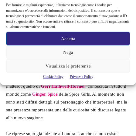
Per fornire le migliori esperienze, utilizziamo tecnologie come i cookie per
ulteriormente il livello. Accanto al trio protagonista arriveranno
memorizzare e/o accedere alle informazioni del dispositivo. Il consenso a queste
infatti numerosi attori provenienti dal panorama televisivo e
tecnologie ci permetterà di elaborare dati come il comportamento di navigazione o ID
unici su questo sito. Non acconsentire o ritirare il consenso può influire negativamente
cinematografico britannico e irlandese.
su alcune caratteristiche e funzioni.
Accetta
Tra i nomi annunciati figurano
David Tennant
,
Jodie Whittaker
,
Nicola Coughlan
,
Simone Ashley
,
Martin Freeman
,
Richard
Nega
Ayoade
,
Jim Broadbent
,
Jennifer Saunders
e molti altri
interpreti molto amati dal pubblico internazionale.
Visualizza le preferenze
Cookie Policy
Privacy e Policy
A catturare l’attenzione dei fan è però soprattutto un ingresso
inatteso: quello di
Geri Halliwell-Horner
, conosciuta in tutto il
mondo come
Ginger Spice
delle Spice Girls. Al momento non
sono stati diffusi dettagli sul personaggio che interpreterà, ma la
sua presenza rappresenta una delle curiosità più discusse legate
alla nuova stagione.
Le riprese sono già iniziate a Londra e, anche se non esiste