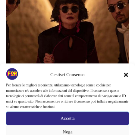
Gestisci Consenso
News
NON ARRIVA DAGLI STATI UNITI
Per fornire le migliori esperienze, utilizziamo tecnologie come i cookie per
memorizzare e/o accedere alle informazioni del dispositivo. Il consenso a queste
LA SERIE HORROR CHE STA
tecnologie ci permetterà di elaborare dati come il comportamento di navigazione o ID
unici su questo sito. Non acconsentire o ritirare il consenso può influire negativamente
SORPRENDENDO TUTTI, SU
su alcune caratteristiche e funzioni.
NETFLIX ESISTE UN’ANTOLOGIA
Accetta
INQUIETANTE CHE MESCOLA
FANTASCIENZA E FOLKLORE |
Nega