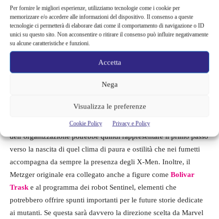
Per fornire le migliori esperienze, utilizziamo tecnologie come i cookie per
realtà
Jean Grey
, una delle figure più potenti e iconiche degli X-
memorizzare e/o accedere alle informazioni del dispositivo. Il consenso a queste
Men. Sebbene non ci siano ancora conferme ufficiali, questa
tecnologie ci permetterà di elaborare dati come il comportamento di navigazione o ID
possibilità renderebbe ancora più comprensibile l’atteggiamento
unici su questo sito. Non acconsentire o ritirare il consenso può influire negativamente
su alcune caratteristiche e funzioni.
di Metzger verso individui dotati di capacità difficili da
controllare o comprendere.
Accetta
Nega
Il Department of Damage Control ha già mostrato in passato
metodi particolarmente aggressivi nei confronti delle persone
Visualizza le preferenze
con poteri speciali, come visto nella serie Ms. Marvel.
L’introduzione di un personaggio come Metzger alla guida
Cookie Policy
Privacy e Policy
dell’organizzazione potrebbe quindi rappresentare il primo passo
verso la nascita di quel clima di paura e ostilità che nei fumetti
accompagna da sempre la presenza degli X-Men. Inoltre, il
Metzger originale era collegato anche a figure come
Bolivar
Trask
e al programma dei robot Sentinel, elementi che
potrebbero offrire spunti importanti per le future storie dedicate
ai mutanti. Se questa sarà davvero la direzione scelta da Marvel