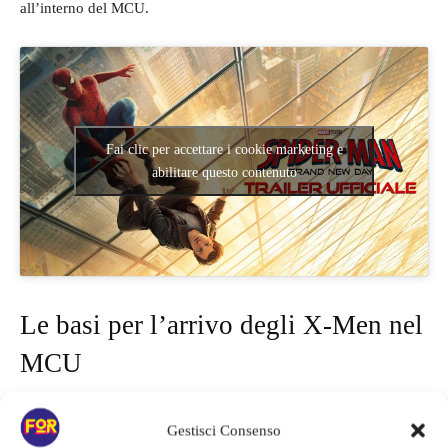
all’interno del MCU.
Fai clic per accettare i cookie marketing e
abilitare questo contenuto
Le basi per l’arrivo degli X-Men nel
MCU
Le teorie più diffuse tra gli appassionati suggeriscono che il
Gestisci Consenso
misterioso personaggio interpretato da
Sadie Sink
possa essere in