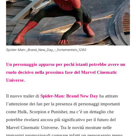
Spider-Man-_Brand_New_Day_-_fortementein_1280
Un personaggio apparso per pochi istanti potrebbe avere un
ruolo decisivo nella prossima fase del Marvel Cinematic
Universe.
Il nuovo trailer di
Spider-Man: Brand New Day
ha attirato
l’attenzione dei fan per la presenza di personaggi importanti
come Hulk, Scorpion e Punisher, ma c’è un dettaglio che
potrebbe rivelarsi ancora più significativo per il futuro del
Marvel Cinematic Universe. Tra le novità mostrate nelle
immagini promozionali compare infatti un personaggio meno