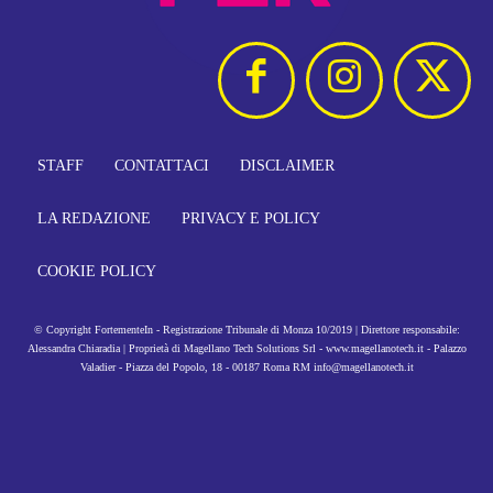
STAFF
CONTATTACI
DISCLAIMER
LA REDAZIONE
PRIVACY E POLICY
COOKIE POLICY
© Copyright FortementeIn - Registrazione Tribunale di Monza 10/2019 | Direttore responsabile:
Alessandra Chiaradia | Proprietà di Magellano Tech Solutions Srl - www.magellanotech.it - Palazzo
Valadier - Piazza del Popolo, 18 - 00187 Roma RM info@magellanotech.it