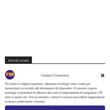
Articoli recenti
Il creatore di Yellowstone firma un altro successo | La serie supera
Fallout e One Piece: il risultato è eccezionale
Gestisci Consenso
Per fornire le migliori esperienze, utilizziamo tecnologie come i cookie per
Ted Lasso cambia completamente squadra | La quarta stagione riparte
memorizzare e/o accedere alle informazioni del dispositivo. Il consenso a queste
dal calcio femminile: perché è la scelta più coerente
tecnologie ci permetterà di elaborare dati come il comportamento di navigazione o ID
unici su questo sito. Non acconsentire o ritirare il consenso può influire negativamente
Monster affronta il caso Lizzie Borden, Netflix svela data e prime
su alcune caratteristiche e funzioni.
immagini: cosa anticipano sulla nuova stagione