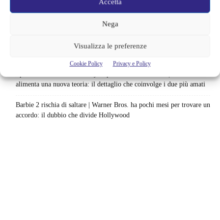
Accetta
Ready Player Two torna a dare segnali di vita | Zak Penn conferma il
lavoro sul sequel: cosa manca per far partire il film
Nega
Sky e NOW svelano le uscite di agosto 2026 | Serie, film e
Visualizza le preferenze
documentari in arrivo: i titoli da non perdere
Cookie Policy
Privacy e Policy
Spider-Man: Brand New Day riapre una vecchia ferita | Il finale
alimenta una nuova teoria: il dettaglio che coinvolge i due più amati
Barbie 2 rischia di saltare | Warner Bros. ha pochi mesi per trovare un
accordo: il dubbio che divide Hollywood