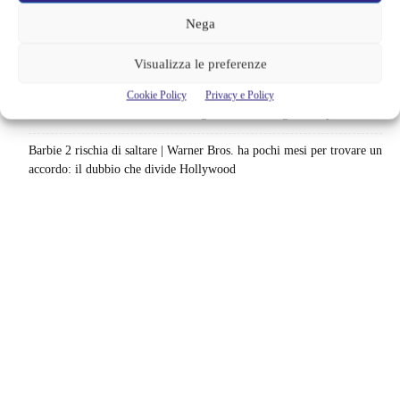
lavoro sul sequel: cosa manca per far partire il film
Nega
Sky e NOW svelano le uscite di agosto 2026 | Serie, film e
documentari in arrivo: i titoli da non perdere
Visualizza le preferenze
Spider-Man: Brand New Day riapre una vecchia ferita | Il finale
Cookie Policy
Privacy e Policy
alimenta una nuova teoria: il dettaglio che coinvolge i due più amati
Barbie 2 rischia di saltare | Warner Bros. ha pochi mesi per trovare un
accordo: il dubbio che divide Hollywood