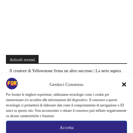
Articoli recenti
Il creatore di Yellowstone firma un altro successo | La serie supera
Fallout e One Piece: il risultato è eccezionale
Gestisci Consenso
Ted Lasso cambia completamente squadra | La quarta stagione riparte
Per fornire le migliori esperienze, utilizziamo tecnologie come i cookie per
dal calcio femminile: perché è la scelta più coerente
memorizzare e/o accedere alle informazioni del dispositivo. Il consenso a queste
tecnologie ci permetterà di elaborare dati come il comportamento di navigazione o ID
Monster affronta il caso Lizzie Borden, Netflix svela data e prime
unici su questo sito. Non acconsentire o ritirare il consenso può influire negativamente
immagini: cosa anticipano sulla nuova stagione
su alcune caratteristiche e funzioni.
Ready Player Two torna a dare segnali di vita | Zak Penn conferma il
Accetta