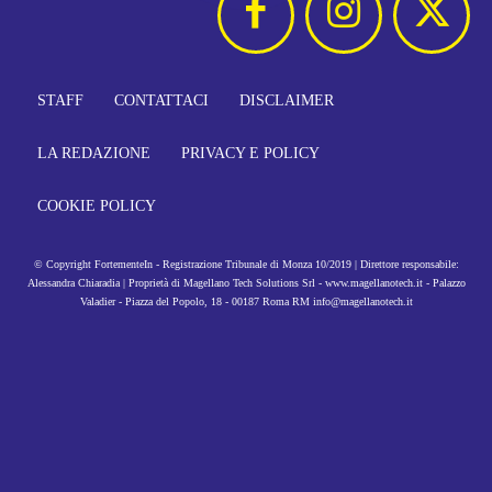
STAFF
CONTATTACI
DISCLAIMER
LA REDAZIONE
PRIVACY E POLICY
COOKIE POLICY
© Copyright FortementeIn - Registrazione Tribunale di Monza 10/2019 | Direttore responsabile:
Alessandra Chiaradia | Proprietà di Magellano Tech Solutions Srl - www.magellanotech.it - Palazzo
Valadier - Piazza del Popolo, 18 - 00187 Roma RM info@magellanotech.it