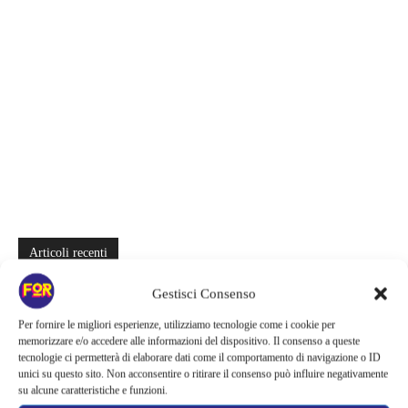
Articoli recenti
Spider-Man: Brand New Day riapre una vecchia ferita | Il finale
Gestisci Consenso
alimenta una nuova teoria: il dettaglio che coinvolge i due più amati
Per fornire le migliori esperienze, utilizziamo tecnologie come i cookie per
memorizzare e/o accedere alle informazioni del dispositivo. Il consenso a queste
Barbie 2 rischia di saltare | Warner Bros. ha pochi mesi per trovare un
tecnologie ci permetterà di elaborare dati come il comportamento di navigazione o ID
accordo: il dubbio che divide Hollywood
unici su questo sito. Non acconsentire o ritirare il consenso può influire negativamente
su alcune caratteristiche e funzioni.
La bocca del diavolo arriva su Prime Video, squali e claustrofobia nel