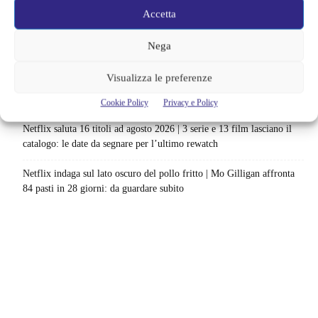
nuovo survival horror: una vacanza diventa una trappola
Accetta
La paura dell’altezza torna al cinema | Il sequel di Fall cambia
Nega
scenario: una nuova sfida senza via di fuga
Visualizza le preferenze
Sony ferma i film sui personaggi di Spider-Man, nessun nuovo
progetto è in sviluppo: cosa resta dell’esperimento
Cookie Policy
Privacy e Policy
Netflix saluta 16 titoli ad agosto 2026 | 3 serie e 13 film lasciano il
catalogo: le date da segnare per l’ultimo rewatch
Netflix indaga sul lato oscuro del pollo fritto | Mo Gilligan affronta
84 pasti in 28 giorni: da guardare subito