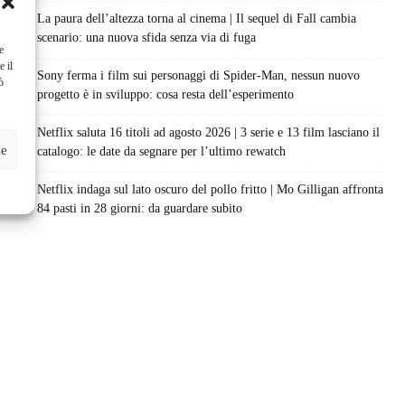
La paura dell’altezza torna al cinema | Il sequel di Fall cambia
scenario: una nuova sfida senza via di fuga
e
e il
Sony ferma i film sui personaggi di Spider-Man, nessun nuovo
ò
progetto è in sviluppo: cosa resta dell’esperimento
Netflix saluta 16 titoli ad agosto 2026 | 3 serie e 13 film lasciano il
ze
catalogo: le date da segnare per l’ultimo rewatch
Netflix indaga sul lato oscuro del pollo fritto | Mo Gilligan affronta
84 pasti in 28 giorni: da guardare subito