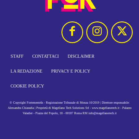
STAFF
CONTATTACI
DISCLAIMER
LA REDAZIONE
PRIVACY E POLICY
COOKIE POLICY
© Copyright FortementeIn - Registrazione Tribunale di Monza 10/2019 | Direttore responsabile:
Alessandra Chiaradia | Proprietà di Magellano Tech Solutions Srl - www.magellanotech.it - Palazzo
Valadier - Piazza del Popolo, 18 - 00187 Roma RM info@magellanotech.it