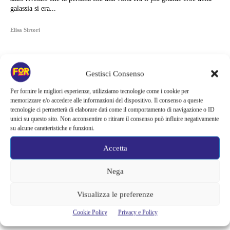
galassia si era...
Elisa Sirtori
Gestisci Consenso
Per fornire le migliori esperienze, utilizziamo tecnologie come i cookie per
memorizzare e/o accedere alle informazioni del dispositivo. Il consenso a queste
tecnologie ci permetterà di elaborare dati come il comportamento di navigazione o ID
unici su questo sito. Non acconsentire o ritirare il consenso può influire negativamente
su alcune caratteristiche e funzioni.
Accetta
Nega
Articoli recenti
Visualizza le preferenze
Ready Player Two torna a dare segnali di vita | Zak Penn conferma il
Cookie Policy
Privacy e Policy
lavoro sul sequel: cosa manca per far partire il film