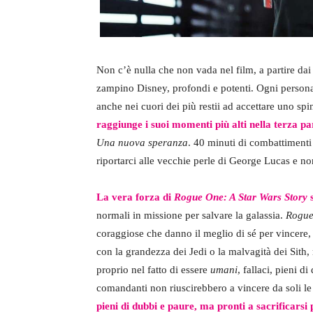
Non c’è nulla che non vada nel film, a partire dai 
zampino Disney, profondi e potenti. Ogni personag
anche nei cuori dei più restii ad accettare uno sp
raggiunge i suoi momenti più alti nella terza pa
Una nuova speranza
. 40 minuti di combattimenti
riportarci alle vecchie perle di George Lucas e no
La vera forza di
Rogue One: A Star Wars Story
s
normali in missione per salvare la galassia.
Rogu
coraggiose che danno il meglio di sé per vincere,
con la grandezza dei Jedi o la malvagità dei Sith
proprio nel fatto di essere
umani
, fallaci, pieni d
comandanti non riuscirebbero a vincere da soli le
pieni di dubbi e paure, ma pronti a sacrificarsi 