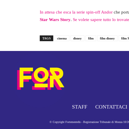
In attesa che esca la serie spin-off Andor
che port
Star Wars Story
.
Se volete sapere tutto lo trovate
TAGS
cinema
disney
film
film disney
film 
STAFF
CONTATTACI
© Copyright FortementeIn - Registrazione Tribunale di Monza 10/201