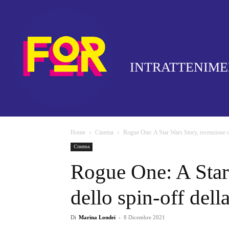
INTRATTENIM
Home
Cinema
Rogue One: A Star Wars Story, recensione de
Cinema
Rogue One: A Star
dello spin-off dell
Di
Marina Londei
-
8 Dicembre 2021