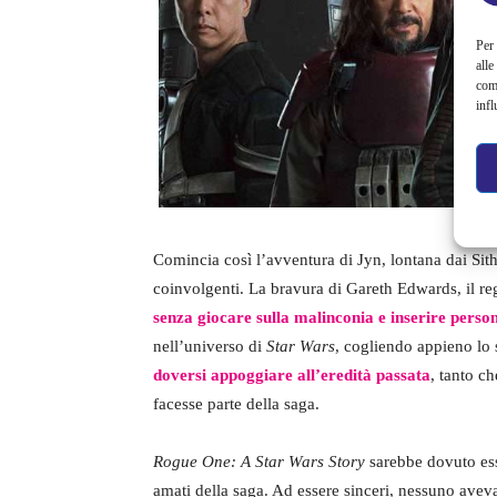
Per 
alle
com
infl
Comincia così l’avventura di Jyn, lontana dai Sith
coinvolgenti. La bravura di Gareth Edwards, il regi
senza giocare sulla malinconia e inserire person
nell’universo di
Star Wars
, cogliendo appieno lo 
doversi appoggiare all’eredità passata
, tanto c
facesse parte della saga.
Rogue One: A Star Wars Story
sarebbe dovuto ess
amati della saga. Ad essere sinceri, nessuno aveva