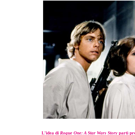
L’idea di
Rogue One
: A Star Wars Story
partì pro