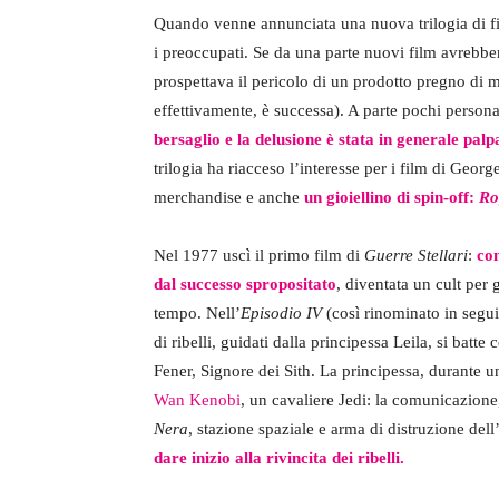
Quando venne annunciata una nuova trilogia di f
i preoccupati. Se da una parte nuovi film avrebbero
prospettava il pericolo di un prodotto pregno di 
effettivamente, è successa). A parte pochi persona
bersaglio e la delusione è stata in generale palp
trilogia ha riacceso l’interesse per i film di Geo
merchandise e anche
un gioiellino di spin-off:
Ro
Nel 1977 uscì il primo film di
Guerre Stellari
:
co
dal successo spropositato
, diventata un cult per 
tempo. Nell’
Episodio IV
(così rinominato in segui
di ribelli, guidati dalla principessa Leila, si batt
Fener, Signore dei Sith. La principessa, durante u
Wan Kenobi
, un cavaliere Jedi: la comunicazione,
Nera
, stazione spaziale e arma di distruzione del
dare inizio alla rivincita dei ribelli.