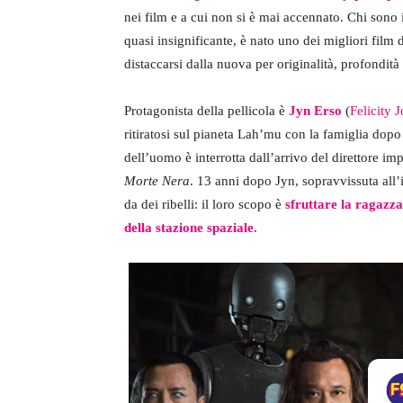
nei film e a cui non si è mai accennato. Chi sono i
quasi insignificante, è nato uno dei migliori film de
distaccarsi dalla nuova per originalità, profondi
Protagonista della pellicola è
Jyn Erso
(
Felicity 
ritiratosi sul pianeta Lah’mu con la famiglia dopo 
dell’uomo è interrotta dall’arrivo del direttore im
Morte Nera
. 13 anni dopo Jyn, sopravvissuta all’
da dei ribelli: il loro scopo è
sfruttare la ragazza
della stazione spaziale.