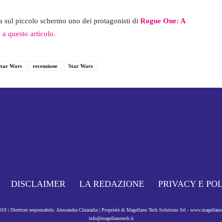
a sul piccolo schermo uno dei protagonisti di
Rogue One: A
 a questo articolo.
Star Wars
recensione
Star Wars
DISCLAIMER
LA REDAZIONE
PRIVACY E PO
9 | Direttore responsabile: Alessandra Chiaradia | Proprietà di Magellano Tech Solutions Srl - www.magellan
info@magellanotech.it