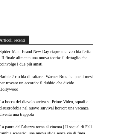
Articoli recenti
Spider-Man: Brand New Day riapre una vecchia ferita
| Il finale alimenta una nuova teoria: il dettaglio che
coinvolge i due più amati
Barbie 2 rischia di saltare | Warner Bros. ha pochi mesi
per trovare un accordo: il dubbio che divide
Hollywood
La bocca del diavolo arriva su Prime Video, squali e
claustrofobia nel nuovo survival horror: una vacanza
diventa una trappola
La paura dell’altezza torna al cinema | Il sequel di Fall
cambia scenario: una nuova sfida senza via di fuga