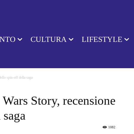
ENTO
CULTURA
LIFESTYLE
llo spin-off della saga
 Wars Story, recensione
a saga
1082