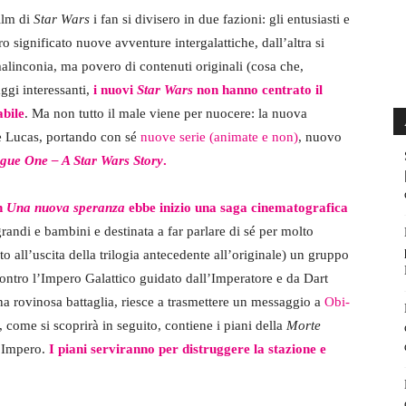
ilm di
Star Wars
i fan si divisero in due fazioni: gli entusiasti e
 significato nuove avventure intergalattiche, dall’altra si
malinconia, ma povero di contenuti originali (cosa che,
ggi interessanti,
i nuovi
Star Wars
non hanno centrato il
abile
. Ma non tutto il male viene per nuocere: la nuova
rge Lucas, portando con sé
nuove serie (animate e non)
, nuovo
gue One – A Star Wars Story
.
n
Una nuova speranza
ebbe inizio una saga cinematografica
grandi e bambini e destinata a far parlare di sé per molto
to all’uscita della trilogia antecedente all’originale) un gruppo
e contro l’Impero Galattico guidato dall’Imperatore e da Dart
na rovinosa battaglia, riesce a trasmettere un messaggio a
Obi-
 come si scoprirà in seguito, contiene i piani della
Morte
l’Impero.
I piani serviranno per distruggere la stazione e