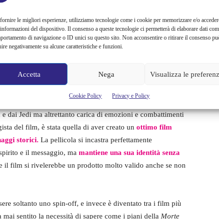
fornire le migliori esperienze, utilizziamo tecnologie come i cookie per memorizzare e/o acceder
 informazioni del dispositivo. Il consenso a queste tecnologie ci permetterà di elaborare dati com
portamento di navigazione o ID unici su questo sito. Non acconsentire o ritirare il consenso pu
uire negativamente su alcune caratteristiche e funzioni.
Accetta
Nega
Visualizza le preferen
Cookie Policy
Privacy e Policy
 e dai Jedi ma altrettanto carica di emozioni e combattimenti
sta del film, è stata quella di aver creato un
ottimo film
aggi storici.
La pellicola si incastra perfettamente
spirito e il messaggio, ma
mantiene una sua identità senza
he il film si rivelerebbe un prodotto molto valido anche se non
ere soltanto uno spin-off, e invece è diventato tra i film più
 mai sentito la necessità di sapere come i piani della
Morte