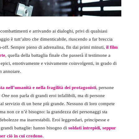
combattimenti e arrivando ai dialoghi, privi di qualsiasi
gio è tutt’altro che dimenticabile, riuscendo a far breccia
in-off. Sempre pieno di adrenalina, fin dai primi minuti,
il film
rte
, quella della battaglia finale che passerà il testimone a
 epici, emotivamente e visivamente coinvolgenti, in grado di
n annoiare.
ta nell’umanità e nella fragilità dei protagonisti
, persone
e One
non parla di grandi eroi infallibili, ma di persone
 al servizio di un bene più grande. Nessuno di loro compete
, ma non ce n’è bisogno: la grandezza dei personaggi sta
i debolezze ma inarrestabili. Eroi leggendari, principesse e
 grandi battaglie: hanno bisogno di
soldati intrepidi, seppur
per ciò in cui credono.