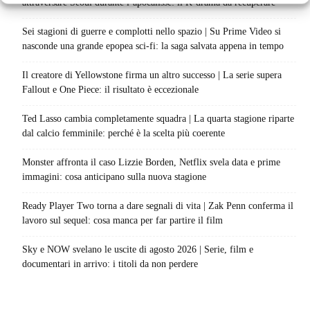
attraversare Seoul durante l’apocalisse: il K-drama da recuperare
Sei stagioni di guerre e complotti nello spazio | Su Prime Video si
nasconde una grande epopea sci-fi: la saga salvata appena in tempo
Il creatore di Yellowstone firma un altro successo | La serie supera
Fallout e One Piece: il risultato è eccezionale
Ted Lasso cambia completamente squadra | La quarta stagione riparte
dal calcio femminile: perché è la scelta più coerente
Monster affronta il caso Lizzie Borden, Netflix svela data e prime
immagini: cosa anticipano sulla nuova stagione
Ready Player Two torna a dare segnali di vita | Zak Penn conferma il
lavoro sul sequel: cosa manca per far partire il film
Sky e NOW svelano le uscite di agosto 2026 | Serie, film e
documentari in arrivo: i titoli da non perdere