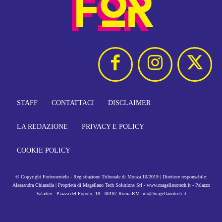
STAFF
CONTATTACI
DISCLAIMER
LA REDAZIONE
PRIVACY E POLICY
COOKIE POLICY
© Copyright FortementeIn - Registrazione Tribunale di Monza 10/2019 | Direttore responsabile:
Alessandra Chiaradia | Proprietà di Magellano Tech Solutions Srl - www.magellanotech.it - Palazzo
Valadier - Piazza del Popolo, 18 - 00187 Roma RM info@magellanotech.it