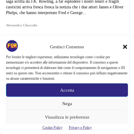
saga scritta da J.K. Rowling, a far esplodere i nostri teneri e fragili
cuoricini arriva fresca fresca la notizia che i due attori James e Oliver
Phelps, che hanno interpretato Fred e George...
Alessandra Chiaradia
Gestisci Consenso
Per fornire le migliori esperienze, utilizziamo tecnologie come i cookie per
memorizzare e/o accedere alle informazioni del dispositivo. Il consenso a queste
tecnologie ci permetterà di elaborare dati come il comportamento di navigazione o ID
unici su questo sito. Non acconsentire o ritirare il consenso può influire negativamente
su alcune caratteristiche e funzioni.
Accetta
Nega
Visualizza le preferenze
Articoli recenti
Cookie Policy
Privacy e Policy
Zombie e sentimenti invadono Prime Video | Una coppia deve