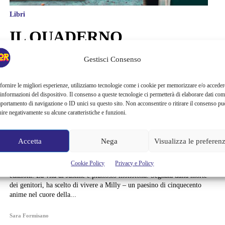
Libri
IL QUADERNO
DELL’AMORE PERDUTO
Gestisci Consenso
DI VALÉRIE PERRIN. IL
fornire le migliori esperienze, utilizziamo tecnologie come i cookie per memorizzare e/o acceder
 informazioni del dispositivo. Il consenso a queste tecnologie ci permetterà di elaborare dati com
ROMANZO D’AMORE
portamento di navigazione o ID unici su questo sito. Non acconsentire o ritirare il consenso pu
uire negativamente su alcune caratteristiche e funzioni.
CHE NON TI ASPETTI
Accetta
Nega
Visualizza le preferen
Valériè Perrin è tornata recentemente in libreria con il suo nuovo
romanzo Il quaderno dell'amore perduto, edito da Editrice Nord. Ai
Cookie Policy
Privacy e Policy
più è certamente nota per Cambiare l'acqua ai fiori edito con e/o
edizioni. La vita di Justine è piuttosto monotona. Segnata dalla morte
dei genitori, ha scelto di vivere a Milly – un paesino di cinquecento
anime nel cuore della...
Sara Formisano