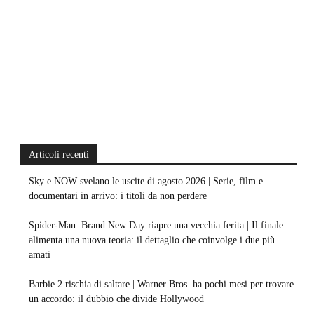
Articoli recenti
Sky e NOW svelano le uscite di agosto 2026 | Serie, film e
documentari in arrivo: i titoli da non perdere
Spider-Man: Brand New Day riapre una vecchia ferita | Il finale
alimenta una nuova teoria: il dettaglio che coinvolge i due più
amati
Barbie 2 rischia di saltare | Warner Bros. ha pochi mesi per trovare
un accordo: il dubbio che divide Hollywood