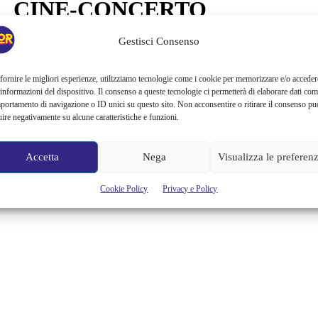
CINE-CONCERTO
https://www.youtube.com/watch?v=e3RNgM_PGdA Un'altra
Gestisci Consenso
fantastica esperienza tratta dal mondo magico di J.K. Rowling è
pronta ad attirare i tanti appassionati, nostalgici e non, del maghetto
fornire le migliori esperienze, utilizziamo tecnologie come i cookie per memorizzare e/o acceder
più famoso del mondo della magia, ma anche di quello reale.
 informazioni del dispositivo. Il consenso a queste tecnologie ci permetterà di elaborare dati com
All'Auditorium Conciliazione di Roma nei giorni 2, 3 e 4 dicembre
portamento di navigazione o ID unici su questo sito. Non acconsentire o ritirare il consenso pu
2016 andrà in scena in prima nazionale il Cine-Concerto "Harry
uire negativamente su alcune caratteristiche e funzioni.
Potter e la Pietra Filosofale". Per la...
Cristina Canci
Accetta
Nega
Visualizza le preferen
Cookie Policy
Privacy e Policy