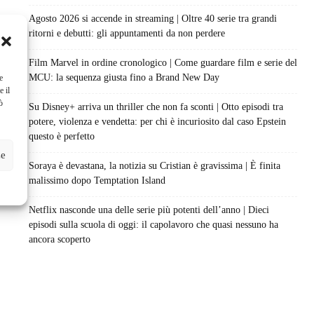
Agosto 2026 si accende in streaming | Oltre 40 serie tra grandi
ritorni e debutti: gli appuntamenti da non perdere
Film Marvel in ordine cronologico | Come guardare film e serie del
MCU: la sequenza giusta fino a Brand New Day
e
e il
ò
Su Disney+ arriva un thriller che non fa sconti | Otto episodi tra
potere, violenza e vendetta: per chi è incuriosito dal caso Epstein
questo è perfetto
ze
Soraya è devastana, la notizia su Cristian è gravissima | È finita
malissimo dopo Temptation Island
Netflix nasconde una delle serie più potenti dell’anno | Dieci
episodi sulla scuola di oggi: il capolavoro che quasi nessuno ha
ancora scoperto