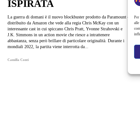
ISPIRATA
La guerra di domani è il nuovo blockbuster prodotto da Paramount e
Per 
alle
distribuito da Amazon che vede alla regia Chris McKay con un
com
interessante cast in cui spiccano Chris Pratt, Yvonne Strahovski e
infl
J.K. Simmons in un action movie che riesce a intrattenere
abbastanza, senza però brillare di particolare originalità. Durante i
mondiali 2022, la partita viene interrotta da...
Camilla Conti