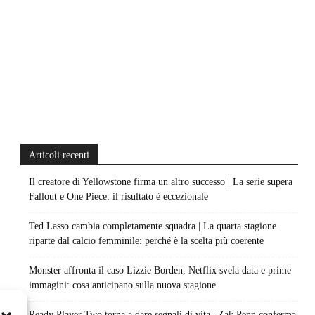
Articoli recenti
Il creatore di Yellowstone firma un altro successo | La serie supera
Fallout e One Piece: il risultato è eccezionale
Ted Lasso cambia completamente squadra | La quarta stagione
riparte dal calcio femminile: perché è la scelta più coerente
Monster affronta il caso Lizzie Borden, Netflix svela data e prime
immagini: cosa anticipano sulla nuova stagione
Ready Player Two torna a dare segnali di vita | Zak Penn conferma