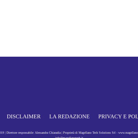
DISCLAIMER
LA REDAZIONE
PRIVACY E PO
9 | Direttore responsabile: Alessandra Chiaradia | Proprietà di Magellano Tech Solutions Srl - www.magellan
info@magellanotech.it