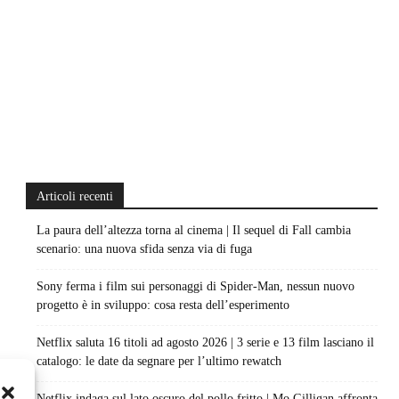
Articoli recenti
La paura dell’altezza torna al cinema | Il sequel di Fall cambia
scenario: una nuova sfida senza via di fuga
Sony ferma i film sui personaggi di Spider-Man, nessun nuovo
progetto è in sviluppo: cosa resta dell’esperimento
Netflix saluta 16 titoli ad agosto 2026 | 3 serie e 13 film lasciano il
catalogo: le date da segnare per l’ultimo rewatch
Netflix indaga sul lato oscuro del pollo fritto | Mo Gilligan affronta