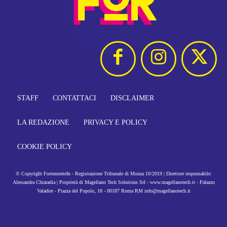
STAFF
CONTATTACI
DISCLAIMER
LA REDAZIONE
PRIVACY E POLICY
COOKIE POLICY
© Copyright FortementeIn - Registrazione Tribunale di Monza 10/2019 | Direttore responsabile:
Alessandra Chiaradia | Proprietà di Magellano Tech Solutions Srl - www.magellanotech.it - Palazzo
Valadier - Piazza del Popolo, 18 - 00187 Roma RM info@magellanotech.it