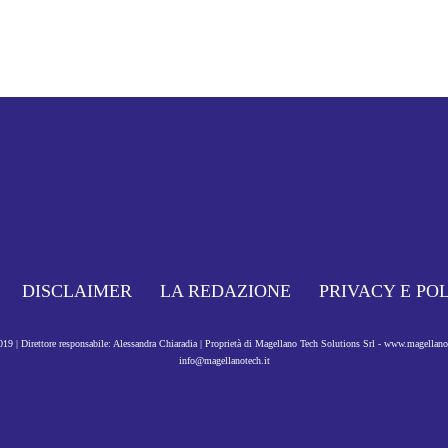
DISCLAIMER
LA REDAZIONE
PRIVACY E PO
9 | Direttore responsabile: Alessandra Chiaradia | Proprietà di Magellano Tech Solutions Srl - www.magellan
info@magellanotech.it