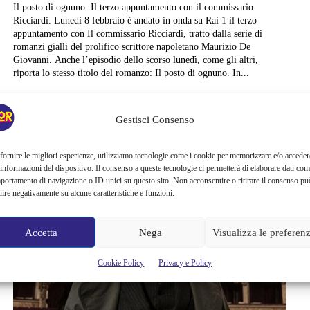
Il posto di ognuno. Il terzo appuntamento con il commissario
Ricciardi. Lunedì 8 febbraio è andato in onda su Rai 1 il terzo
appuntamento con Il commissario Ricciardi, tratto dalla serie di
romanzi gialli del prolifico scrittore napoletano Maurizio De
Giovanni. Anche l’episodio dello scorso lunedì, come gli altri,
riporta lo stesso titolo del romanzo: Il posto di ognuno. In...
Sara Formisano
Gestisci Consenso
fornire le migliori esperienze, utilizziamo tecnologie come i cookie per memorizzare e/o acceder
 informazioni del dispositivo. Il consenso a queste tecnologie ci permetterà di elaborare dati com
portamento di navigazione o ID unici su questo sito. Non acconsentire o ritirare il consenso pu
uire negativamente su alcune caratteristiche e funzioni.
Accetta
Nega
Visualizza le preferen
Cookie Policy
Privacy e Policy