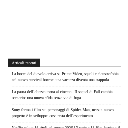
Articoli recenti
La bocca del diavolo arriva su Prime Video, squali e claustrofobia
nel nuovo survival horror: una vacanza diventa una trappola
La paura dell’altezza torna al cinema | Il sequel di Fall cambia
scenario: una nuova sfida senza via di fuga
Sony ferma i film sui personaggi di Spider-Man, nessun nuovo
progetto è in sviluppo: cosa resta dell’esperimento
Netflix saluta 16 titoli ad agosto 2026 | 3 serie e 13 film lasciano il