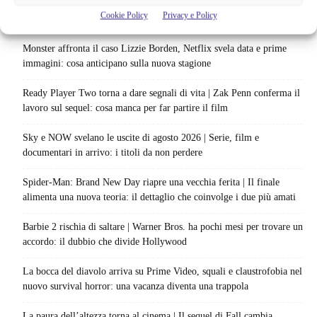
Cookie Policy
Privacy e Policy
Articoli recenti
Monster affronta il caso Lizzie Borden, Netflix svela data e prime
immagini: cosa anticipano sulla nuova stagione
Ready Player Two torna a dare segnali di vita | Zak Penn conferma il
lavoro sul sequel: cosa manca per far partire il film
Sky e NOW svelano le uscite di agosto 2026 | Serie, film e
documentari in arrivo: i titoli da non perdere
Spider-Man: Brand New Day riapre una vecchia ferita | Il finale
alimenta una nuova teoria: il dettaglio che coinvolge i due più amati
Barbie 2 rischia di saltare | Warner Bros. ha pochi mesi per trovare un
accordo: il dubbio che divide Hollywood
La bocca del diavolo arriva su Prime Video, squali e claustrofobia nel
nuovo survival horror: una vacanza diventa una trappola
La paura dell’altezza torna al cinema | Il sequel di Fall cambia